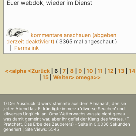
Euer webdok, wieder im Dienst
kommentare anschauen (abgeben
derzeit deaktiviert)
( 3365 mal angeschaut )
|
Permalink
<<alpha
<Zurück
| 6 |
7
|
8
|
9
|
10
|
11
|
12
|
13
|
14
|
15
|
Weiter>
omega>>
1) Der Ausdruck 'diwers' stammte aus dem Almanach, den sie
jeden Abend las: Er kündigte immerzu 'diwerse Seuchen' und
'diwerses Unglück' an. Oma Wetterwachs wusste nicht genau
was damit gemeint war, aber ihr gefiel der Klang des Wortes. (T.
Pratchett, Das Erbe des Zauberers) - Seite in 0.0036 Sekunden
generiert | Site Views: 5545