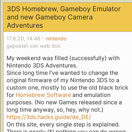
3DS Homebrew, Gameboy Emulator
and new Gameboy Camera
Adventures
17.8.20, 14:46 -
nintendo
gepostet von web doc
My weekend was filled (successfully) with
Nintendo 3DS Adventures.
Since long time I've wanted to change the
original firmware of my Nintendo 3DS to a
custom one, mostly to use the old black brick
for
Homebrew Software
and emulation
purposes. (No new Games released since a
long time anyway, so, hey, why not.)
https://3ds.hacks.guide/de_DE/
On this site, every single step is explained.
There is nearly (*) nothing you can do wrong