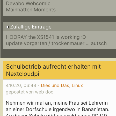
Devabo Webcomic
Mainhatten Moments
Zufällige Eintrage
HOORAY the XS1541 is working :D
update vorgarten / trockenmauer ... autsch
Schulbetrieb aufrecht erhalten mit
Nextcloudpi
4.10.20, 06:48 -
Dies und Das
,
Linux
gepostet von web doc
Nehmen wir mal an, meine Frau sei Lehrerin
an einer Dorfschule irgendwo in Bananistan.
An dieser Schule gibt es
exakt
einen PC (10