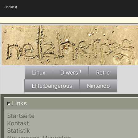
Cookies!
Linux
Diwers ¹
Retro
Elite:Dangerous
Nintendo
Links
Startseite
Kontakt
Statistik
Netzherpes' Microblog