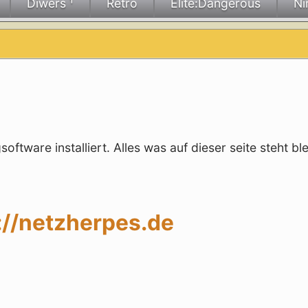
Diwers ¹
Retro
Elite:Dangerous
Ni
ftware installiert. Alles was auf dieser seite steht ble
://netzherpes.de