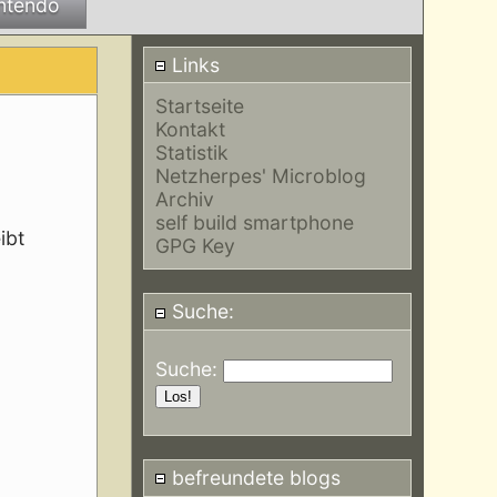
ntendo
Links
Startseite
Kontakt
Statistik
Netzherpes' Microblog
Archiv
self build smartphone
ibt
GPG Key
Suche:
Suche:
befreundete blogs