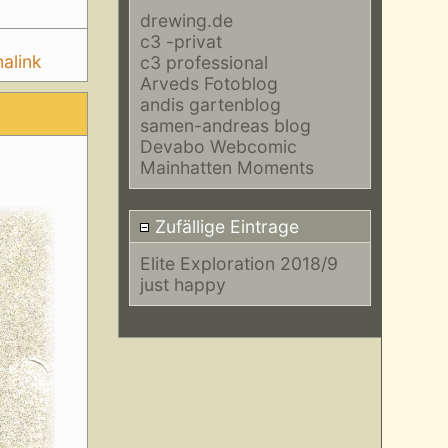
drewing.de
c3 -privat
alink
c3 professional
Arveds Fotoblog
andis gartenblog
samen-andreas blog
Devabo Webcomic
Mainhatten Moments
Zufällige Eintrage
Elite Exploration 2018/9
just happy