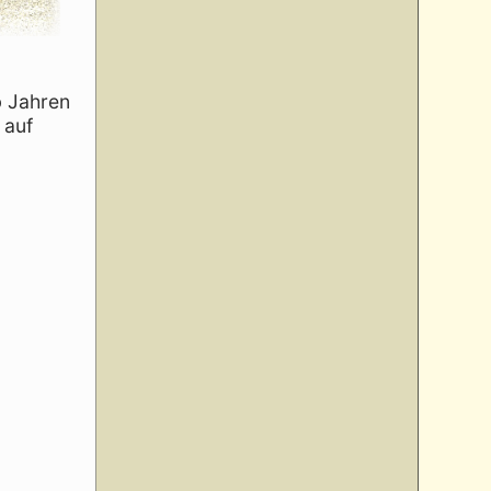
b Jahren
 auf