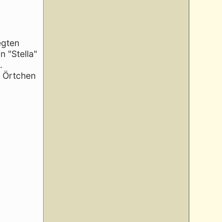
egten
 "Stella"
.
m Örtchen