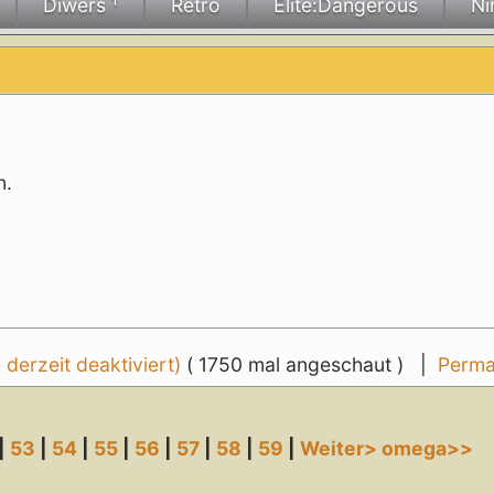
Diwers ¹
Retro
Elite:Dangerous
Ni
n.
erzeit deaktiviert)
( 1750 mal angeschaut ) |
Perma
|
53
|
54
|
55
|
56
|
57
|
58
|
59
|
Weiter>
omega>>