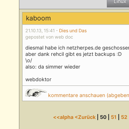
Linux
kaboom
21.10.13, 15:41 -
Dies und Das
gepostet von web doc
diesmal habe ich netzherpes.de geschosse
aber dank rehcil gibt es jetzt backups :D
\o/
also: da simmer wieder
webdoktor
kommentare anschauen (abgeben d
<<alpha
<Zurück
| 50 |
51
|
52