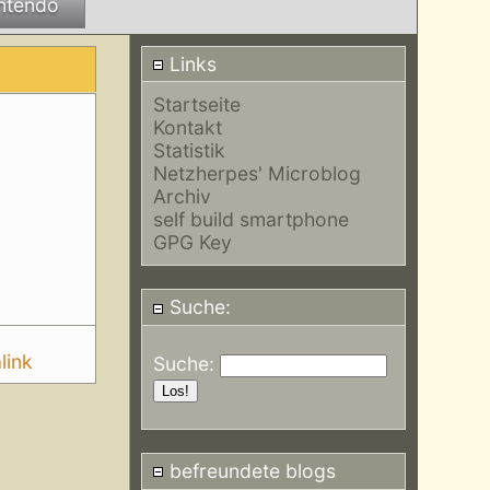
ntendo
Links
Startseite
Kontakt
Statistik
Netzherpes' Microblog
Archiv
self build smartphone
GPG Key
Suche:
link
Suche:
befreundete blogs