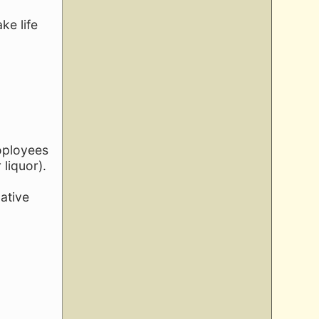
ke life
oployees
liquor).
ative