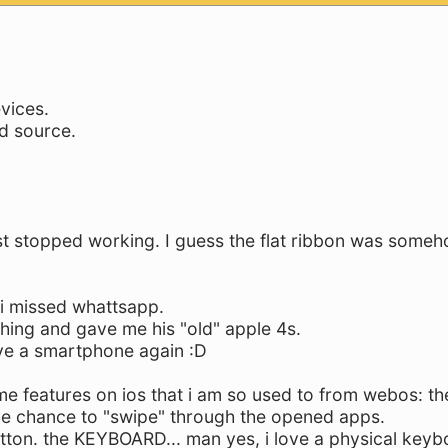
evices.
ed source.
ust stopped working. I guess the flat ribbon was some
 i missed whattsapp.
thing and gave me his "old" apple 4s.
ave a smartphone again :D
ome features on ios that i am so used to from webos: th
. the chance to "swipe" through the opened apps.
tton. the KEYBOARD... man yes, i love a physical keyb