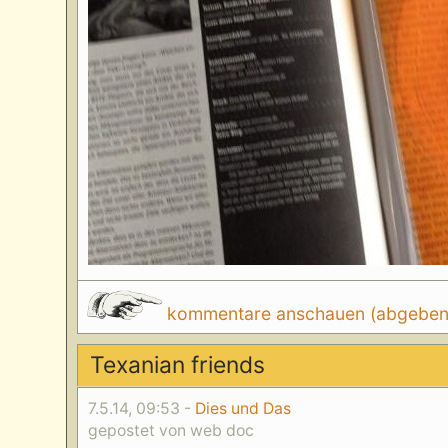
kommentare anschauen (abgeben d
Texanian friends
7.5.14, 09:53 -
Dies und Das
gepostet von web doc