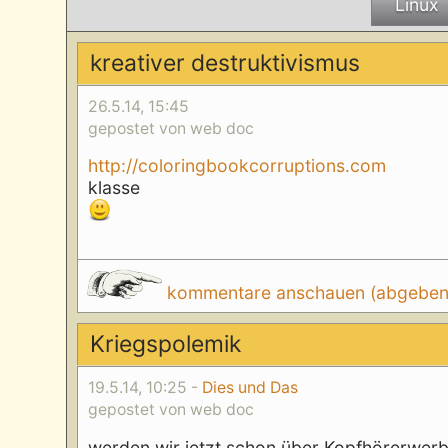
Linux
kreativer destruktivismus
26.5.14, 15:45
gepostet von web doc
http://coloringbookcorruptions.com
klasse
kommentare anschauen (abgeben d
Kriegspolemik
19.5.14, 10:25 -
Dies und Das
gepostet von web doc
werden wir jetzt schon über Kopfhörerwerbu