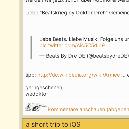
Liebe "Beatskrieg by Doktor Dreh" Gemein
Lebe Beats. Liebe Musik. Folge uns u
pic.twitter.com/Aic5C5djp9
— Beats By Dre DE (@beatsbydreDE
tipp:
http://de.wikipedia.org/wiki/Armee
...
gerngeschehen,
wedoktor
kommentare anschauen (abgeben d
a short trip to iOS