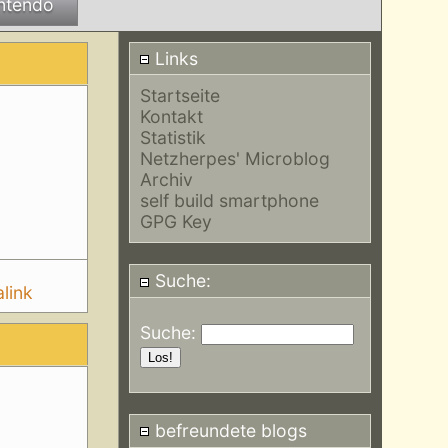
ntendo
Links
Startseite
Kontakt
Statistik
Netzherpes' Microblog
Archiv
self build smartphone
GPG Key
Suche:
link
Suche:
befreundete blogs