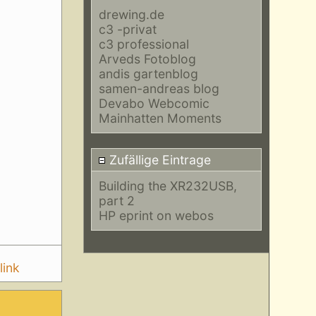
drewing.de
c3 -privat
c3 professional
Arveds Fotoblog
andis gartenblog
samen-andreas blog
Devabo Webcomic
Mainhatten Moments
Zufällige Eintrage
Building the XR232USB,
part 2
HP eprint on webos
link