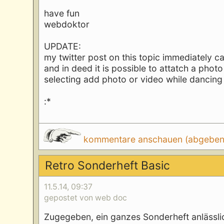
have fun
webdoktor
UPDATE:
my twitter post on this topic immediately ca
and in deed it is possible to attatch a phot
selecting add photo or video while dancing 
:*
kommentare anschauen (abgeben d
Retro Sonderheft Basic
11.5.14, 09:37
gepostet von web doc
Zugegeben, ein ganzes Sonderheft anlässlic