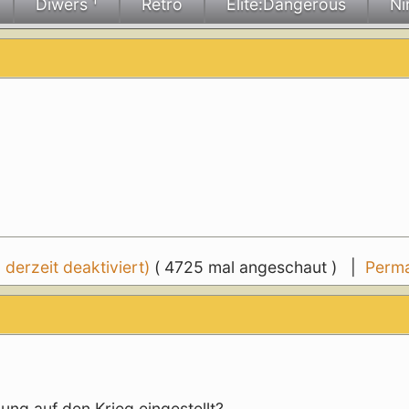
Diwers ¹
Retro
Elite:Dangerous
Ni
erzeit deaktiviert)
( 4725 mal angeschaut ) |
Perma
ng auf den Krieg eingestellt?