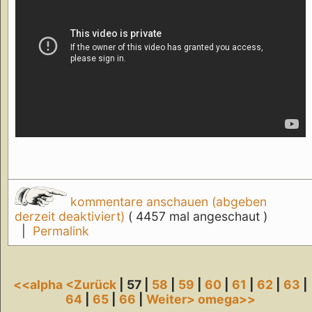
kommentare anschauen (abgeben
derzeit deaktiviert)
( 4457 mal angeschaut )
|
Permalink
<<alpha
<Zurück
| 57 |
58
|
59
|
60
|
61
|
62
|
63
|
64
|
65
|
66
|
Weiter>
omega>>