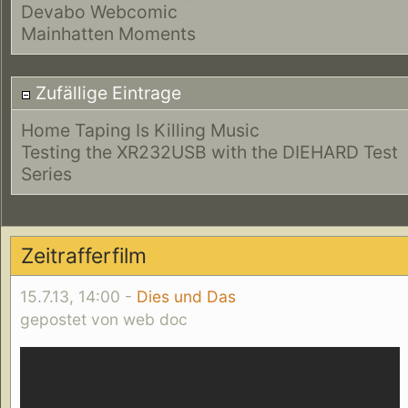
Devabo Webcomic
Mainhatten Moments
Zufällige Eintrage
Home Taping Is Killing Music
Testing the XR232USB with the DIEHARD Test
Series
Zeitrafferfilm
15.7.13, 14:00 -
Dies und Das
gepostet von web doc