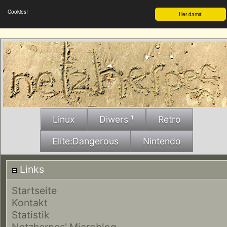
Cookies!
Her damit!
Linux
Diwers ¹
Retro
Elite:Dangerous
Nintendo
Links
Startseite
Kontakt
Statistik
Netzherpes' Microblog