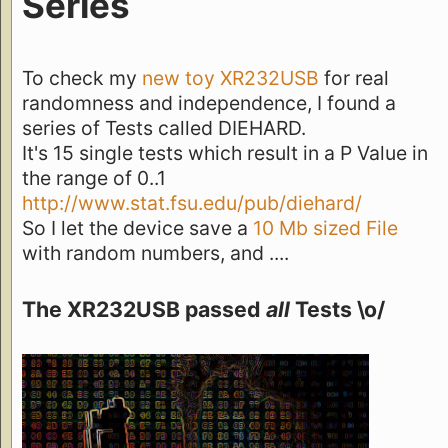
Series
To check my
new toy
XR232USB
for real
randomness and independence, I found a
series of Tests called DIEHARD.
It's 15 single tests which result in a P Value in
the range of 0..1
http://www.stat.fsu.edu/pub/diehard/
So I let the device save a
10 Mb sized File
with random numbers, and ....
The XR232USB passed
all
Tests \o/