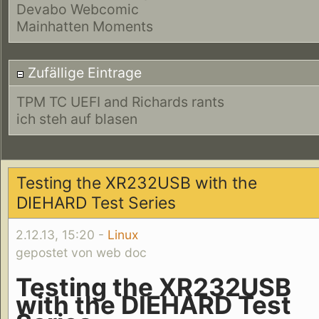
Devabo Webcomic
Mainhatten Moments
Zufällige Eintrage
TPM TC UEFI and Richards rants
ich steh auf blasen
Testing the XR232USB with the
DIEHARD Test Series
2.12.13, 15:20 -
Linux
gepostet von web doc
Testing the XR232USB
with the DIEHARD Test