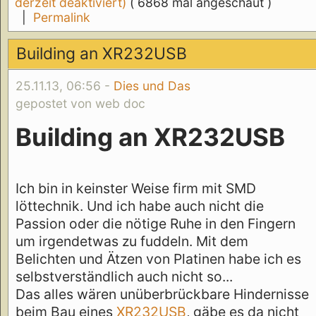
derzeit deaktiviert)
( 6868 mal angeschaut )
|
Permalink
Building an XR232USB
25.11.13, 06:56 -
Dies und Das
gepostet von web doc
Building an XR232USB
Ich bin in keinster Weise firm mit SMD
löttechnik. Und ich habe auch nicht die
Passion oder die nötige Ruhe in den Fingern
um irgendetwas zu fuddeln. Mit dem
Belichten und Ätzen von Platinen habe ich es
selbstverständlich auch nicht so...
Das alles wären unüberbrückbare Hindernisse
beim Bau eines
XR232USB
, gäbe es da nicht