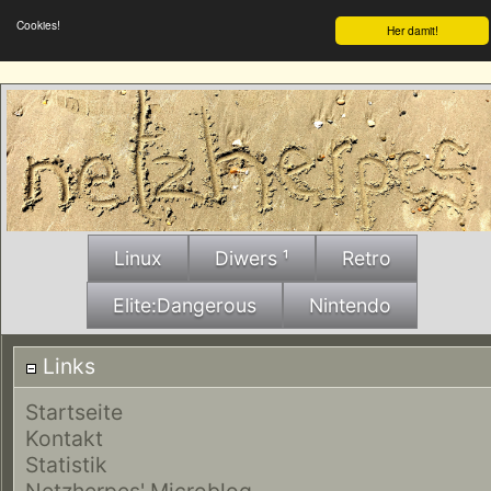
Cookies!
Her damit!
Linux
Diwers ¹
Retro
Elite:Dangerous
Nintendo
Links
Startseite
Kontakt
Statistik
Netzherpes' Microblog