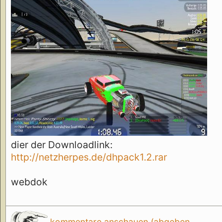
dier der Downloadlink:
http://netzherpes.de/dhpack1.2.rar
webdok