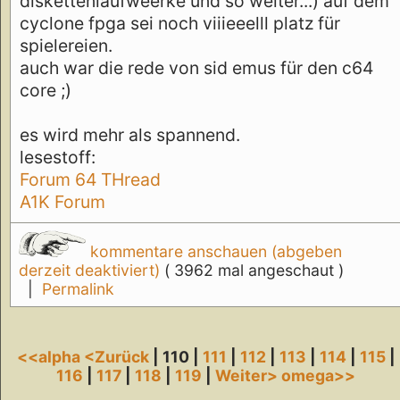
diskettenlaufweerke und so weiter...) auf dem
cyclone fpga sei noch viiieeelll platz für
spielereien.
auch war die rede von sid emus für den c64
core ;)
es wird mehr als spannend.
lesestoff:
Forum 64 THread
A1K Forum
kommentare anschauen (abgeben
derzeit deaktiviert)
( 3962 mal angeschaut )
|
Permalink
<<alpha
<Zurück
| 110 |
111
|
112
|
113
|
114
|
115
|
116
|
117
|
118
|
119
|
Weiter>
omega>>