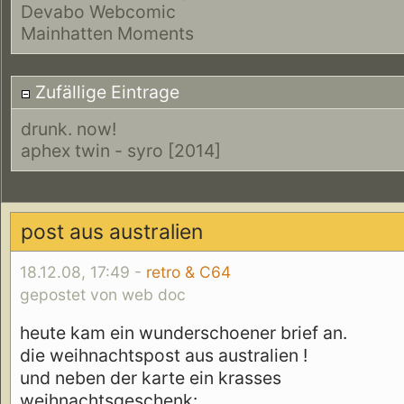
Devabo Webcomic
Mainhatten Moments
Zufällige Eintrage
drunk. now!
aphex twin - syro [2014]
post aus australien
18.12.08, 17:49 -
retro & C64
gepostet von web doc
heute kam ein wunderschoener brief an.
die weihnachtspost aus australien !
und neben der karte ein krasses
weihnachtsgeschenk: