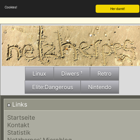
Cookies!
Her damit!
Linux
Diwers ¹
Retro
Elite:Dangerous
Nintendo
Links
Startseite
Kontakt
Statistik
Netzherpes' Microblog