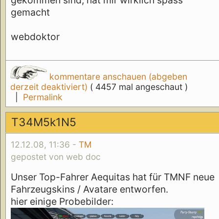
gekommen sind, hat mir wirklich spass
gemacht
webdoktor
kommentare anschauen (abgeben
derzeit deaktiviert)
( 4457 mal angeschaut )
|
Permalink
T34M5k1N5
12.12.08, 11:36 -
TM
gepostet von web doc
Unser Top-Fahrer Aequitas hat für TMNF neue
Fahrzeugskins / Avatare entworfen.
hier einige Probebilder: