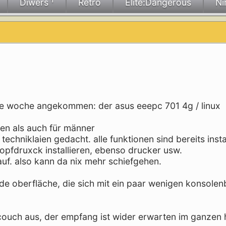
Diwers ¹
Retro
Elite:Dangerous
Ni
zte woche angekommen: der asus eeepc 701 4g / linux
en als auch für männer
echniklaien gedacht. alle funktionen sind bereits instal
opfdruxck installieren, ebenso drucker usw.
rauf. also kann da nix mehr schiefgehen.
de oberfläche, die sich mit ein paar wenigen konsolen
 couch aus, der empfang ist wider erwarten im ganzen 