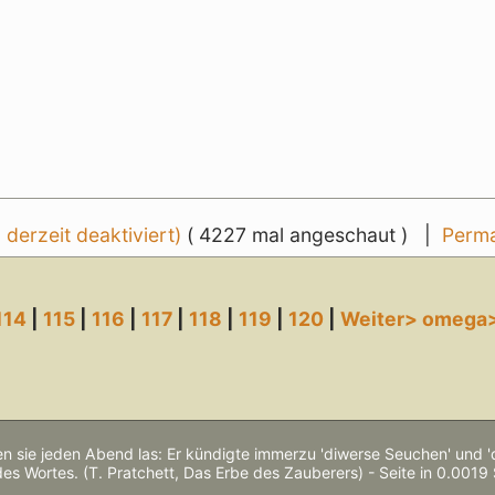
erzeit deaktiviert)
( 4227 mal angeschaut ) |
Perma
114
|
115
|
116
|
117
|
118
|
119
|
120
|
Weiter>
omega
n sie jeden Abend las: Er kündigte immerzu 'diwerse Seuchen' und 
des Wortes. (T. Pratchett, Das Erbe des Zauberers) - Seite in 0.0019