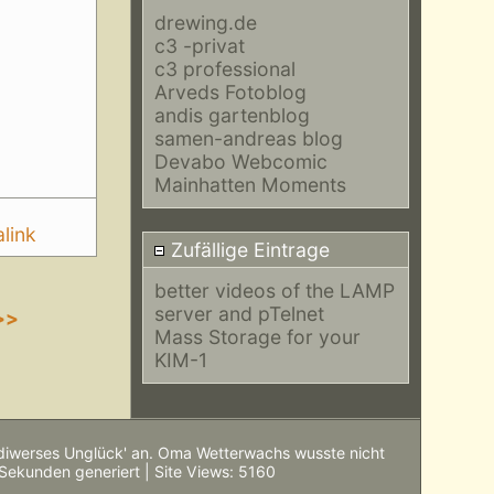
drewing.de
c3 -privat
c3 professional
Arveds Fotoblog
andis gartenblog
samen-andreas blog
Devabo Webcomic
Mainhatten Moments
link
Zufällige Eintrage
better videos of the LAMP
server and pTelnet
>>
Mass Storage for your
KIM-1
'diwerses Unglück' an. Oma Wetterwachs wusste nicht
 Sekunden generiert | Site Views: 5160