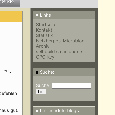
ntendo
Links
Startseite
Kontakt
Statistik
Netzherpes' Microblog
Archiv
self build smartphone
GPG Key
liert,
Suche:
Suche:
befehlen
haus gut.
befreundete blogs