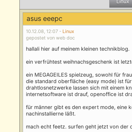
Linux
asus eeepc
10.12.08, 12:07 -
Linux
gepostet von web doc
hallali hier auf meinem kleinen technikblog.
ein verfrühtest weihnachsgeschenk ist let
ein MEGAGEILES spielzeug, sowohl für frau
die standard oberfläche (easy mode) ist für t
drahtlosnetzwerke lassen sich mit einem kn
internetsoftware ist drauf, openoffice ist d
für männer gibt es den expert mode, eine k
nachinstallierne läßt.
mach echt feetz. surfen geht jetzt von der