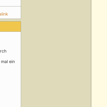
link
urch
 mal ein