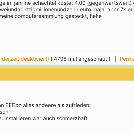
age im jahr ne schachtel kostet 4,00 (gegenwartswert)
weiundachtzigmillionenundzehn euro. naja. aber 7k eu
n meine computersammlung gesteckt, hehe
erzeit deaktiviert)
( 4798 mal angeschaut ) |
Perma
nen EEEpc alles andeere als zufrieden:
rsch
zuinstallieren war auch schmerzhaft