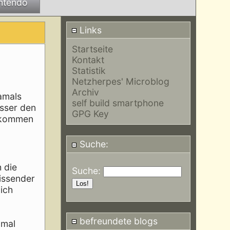
ntendo
Links
Startseite
Kontakt
Statistik
Netzherpes' Microblog
Archiv
damals
self build smartphone
usser den
GPG Key
e kommen
Suche:
n
h die
Suche:
eissender
ich
befreundete blogs
 mal