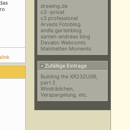
 das
drewing.de
ro
c3 -privat
c3 professional
Arveds Fotoblog
andis gartenblog
samen-andreas blog
Devabo Webcomic
Mainhatten Moments
link
Zufällige Eintrage
Building the XR232USB,
part 2
Windrädchen,
Verspargelung, etc.