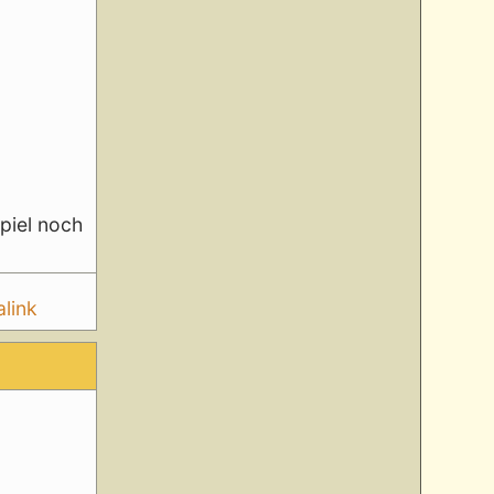
piel noch
link