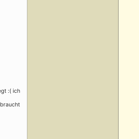
t :( ich
 braucht