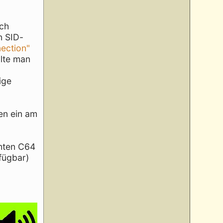
ich
n SID-
nection"
llte man
ige
en ein am
chten C64
fügbar)