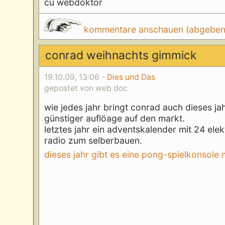
cu webdoktor
kommentare anschauen (abgeben d
conrad weihnachts gimmick
19.10.09, 13:06 -
Dies und Das
gepostet von web doc
wie jedes jahr bringt conrad auch dieses ja
günstiger auflöage auf den markt.
letztes jahr ein adventskalender mit 24 ele
radio zum selberbauen.
dieses jahr gibt es eine pong-spielkonsole 