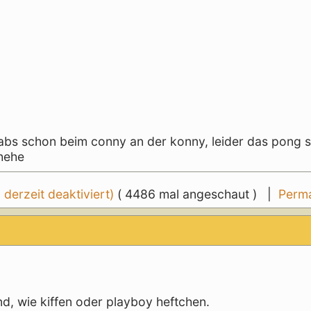
abs schon beim conny an der konny, leider das pong s
 hehe
erzeit deaktiviert)
( 4486 mal angeschaut ) |
Perma
, wie kiffen oder playboy heftchen.