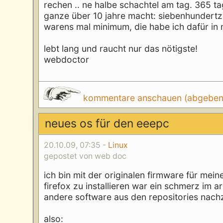
rechen .. ne halbe schachtel am tag. 365 t
ganze über 10 jahre macht: siebenhundertz
warens mal minimum, die habe ich dafür i
lebt lang und raucht nur das nötigste!
webdoctor
kommentare anschauen (abgeben d
neues os für den eeepc
20.10.09, 07:35 -
Linux
gepostet von web doc
ich bin mit der originalen firmware für mei
firefox zu installieren war ein schmerz im a
andere software aus den repositories nach
also: