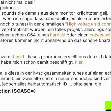
al nicht mal das!"
pielmusik.
 sounds die damals aus dem monitor krächtzten geil. 
ht wenn ich sage dass nahezu
alle
jemals komponierte
ndchip tunes) in der einmaligen
"High voltage sid con
eröffentlicht wurden. ein tolles projekt. allerdings so
einen echten C64, einen
hardsid
oder einen
catweasel
latoren kommen nicht annähernd an das schöne knarz
anze mit
psid.
dieses programm erstellt aus den sid dat
 habe mich schon damit beschäftigt,
hier
.
alle diese in der hvsc gesammelten tunes auf einen e
nimmt: ein zwei alte und ein neuer soundchip sind ver
 jedoch alles halbautomatisch :D ... bitte sehr, die
ection (SOASC=)