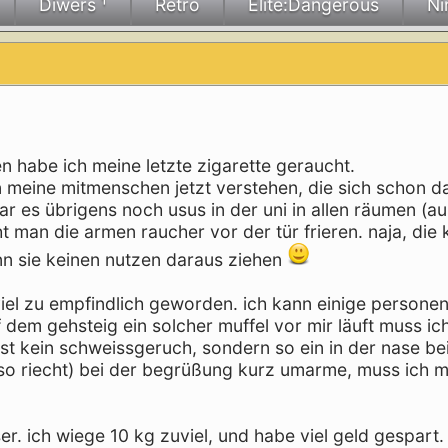
Diwers ¹
Retro
Elite:Dangerous
Ni
n habe ich meine letzte zigarette geraucht.
nn meine mitmenschen jetzt verstehen, die sich schon 
 es übrigens noch usus in der uni in allen räumen (a
ht man die armen raucher vor der tür frieren. naja, di
enn sie keinen nutzen daraus ziehen
viel zu empfindlich geworden. ich kann einige persone
 dem gehsteig ein solcher muffel vor mir läuft muss ic
ist kein schweissgeruch, sondern so ein in der nase b
 so riecht) bei der begrüßung kurz umarme, muss ich m
r. ich wiege 10 kg zuviel, und habe viel geld gespart.