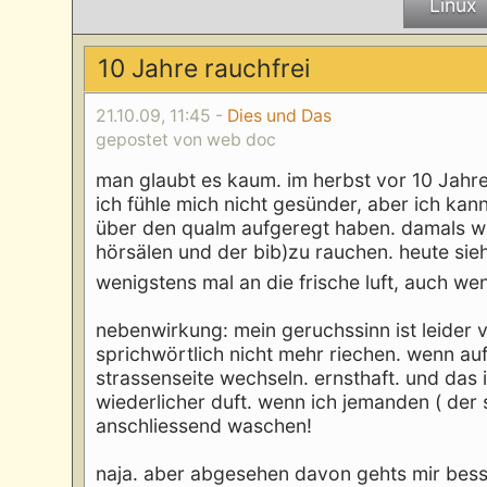
Linux
10 Jahre rauchfrei
21.10.09, 11:45 -
Dies und Das
gepostet von web doc
man glaubt es kaum. im herbst vor 10 Jahre
ich fühle mich nicht gesünder, aber ich ka
über den qualm aufgeregt haben. damals war
hörsälen und der bib)zu rauchen. heute sie
wenigstens mal an die frische luft, auch w
nebenwirkung: mein geruchssinn ist leider 
sprichwörtlich nicht mehr riechen. wenn auf
strassenseite wechseln. ernsthaft. und das 
wiederlicher duft. wenn ich jemanden ( der
anschliessend waschen!
naja. aber abgesehen davon gehts mir besse