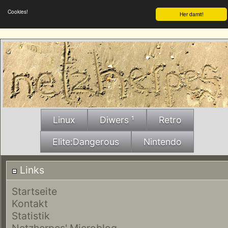
Cookies!
Her damit!
Linux
Diwers ¹
Retro
Elite:Dangerous
Nintendo
Links
Startseite
Kontakt
Statistik
Netzherpes' Microblog