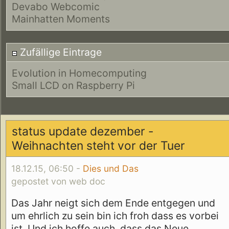
Devabo Webcomic
Mainhatten Moments
Zufällige Eintrage
Evolution in Homecomputing
Small LCD on Raspberry Pi
status update dezember -
Weihnachten steht vor der Tuer
18.12.15, 06:50 -
Dies und Das
gepostet von web doc
Das Jahr neigt sich dem Ende entgegen und
um ehrlich zu sein bin ich froh dass es vorbei
ist. Und ich hoffe auch, dass das Neue