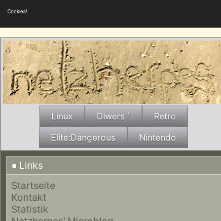
Cookies!
Linux
Diwers ¹
Retro
Elite:Dangerous
Nintendo
Links
Startseite
Kontakt
Statistik
Netzherpes' Microblog