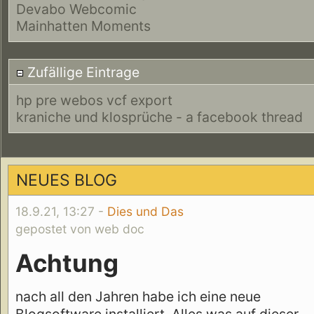
Devabo Webcomic
Mainhatten Moments
Zufällige Eintrage
hp pre webos vcf export
kraniche und klosprüche - a facebook thread
NEUES BLOG
18.9.21, 13:27 -
Dies und Das
gepostet von web doc
Achtung
nach all den Jahren habe ich eine neue
Blogsoftware installiert. Alles was auf dieser