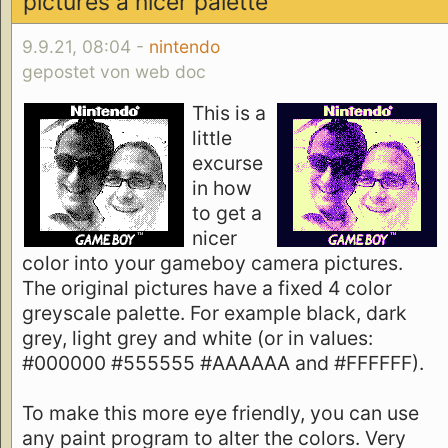
pictures a nicer palette
9.9.21, 08:04 -
nintendo
gepostet von web doc
This is a
little
excurse
in how
to get a
nicer
color into your gameboy camera pictures.
The original pictures have a fixed 4 color
greyscale palette. For example black, dark
grey, light grey and white (or in values:
#000000 #555555 #AAAAAA and #FFFFFF).
To make this more eye friendly, you can use
any paint program to alter the colors. Very