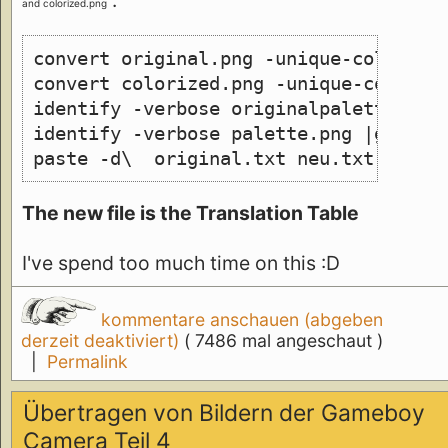
:
and colorized.png
convert original.png -unique-colors -
convert colorized.png -unique-colors 
identify -verbose originalpalette.png
identify -verbose palette.png |grep 1
paste -d\  original.txt neu.txt >mapp
The new file is the Translation Table
I've spend too much time on this :D
kommentare anschauen (abgeben
derzeit deaktiviert)
( 7486 mal angeschaut )
|
Permalink
Übertragen von Bildern der Gameboy
Camera Teil 4