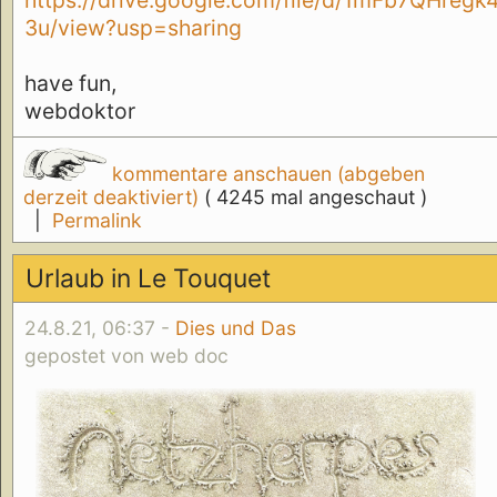
https://drive.google.com/file/d/1mFb7QH
3u/view?usp=sharing
have fun,
webdoktor
kommentare anschauen (abgeben
derzeit deaktiviert)
( 4245 mal angeschaut )
|
Permalink
Urlaub in Le Touquet
24.8.21, 06:37 -
Dies und Das
gepostet von web doc