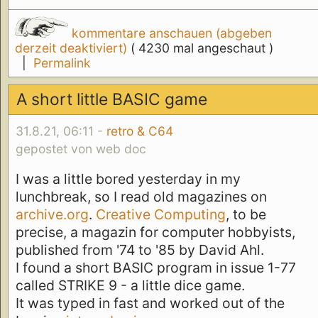
kommentare anschauen (abgeben
derzeit deaktiviert)
( 4230 mal angeschaut )
|
Permalink
A short little BASIC game
31.8.21, 06:11 -
retro & C64
gepostet von web doc
I was a little bored yesterday in my
lunchbreak, so I read old magazines on
archive.org
.
Creative Computing
, to be
precise, a magazin for computer hobbyists,
published from '74 to '85 by David Ahl.
I found a short BASIC program in issue 1-77
called STRIKE 9 - a little dice game.
It was typed in fast and worked out of the