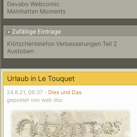
Devabo Webcomic
Mainhatten Moments
Zufällige Eintrage
Klötzchentelefon Verbesserungen Teil 2
Austoben
Urlaub in Le Touquet
24.8.21, 06:37 -
Dies und Das
gepostet von web doc