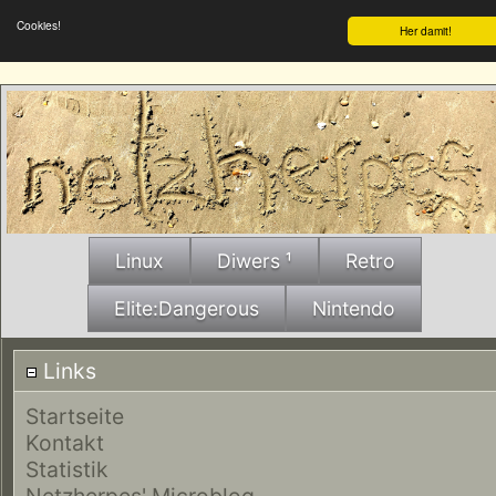
Cookies!
Her damit!
Linux
Diwers ¹
Retro
Elite:Dangerous
Nintendo
Links
Startseite
Kontakt
Statistik
Netzherpes' Microblog