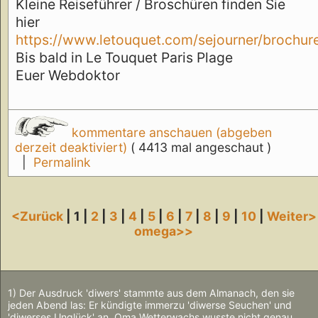
Kleine Reiseführer / Broschüren finden Sie
hier
https://www.letouquet.com/sejourner/brochur
Bis bald in Le Touquet Paris Plage
Euer Webdoktor
kommentare anschauen (abgeben
derzeit deaktiviert)
( 4413 mal angeschaut )
|
Permalink
<Zurück
| 1 |
2
|
3
|
4
|
5
|
6
|
7
|
8
|
9
|
10
|
Weiter>
omega>>
1) Der Ausdruck 'diwers' stammte aus dem Almanach, den sie
jeden Abend las: Er kündigte immerzu 'diwerse Seuchen' und
'diwerses Unglück' an. Oma Wetterwachs wusste nicht genau