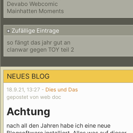
Devabo Webcomic
Mainhatten Moments
Zufällige Eintrage
so fängt das jahr gut an
clanwar gegen TOY teil 2
NEUES BLOG
18.9.21, 13:27 -
Dies und Das
gepostet von web doc
Achtung
nach all den Jahren habe ich eine neue
Blogsoftware installiert. Alles was auf dieser