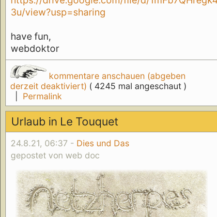
https://drive.google.com/file/d/1mFb7QH
3u/view?usp=sharing
have fun,
webdoktor
kommentare anschauen (abgeben
derzeit deaktiviert)
( 4245 mal angeschaut )
|
Permalink
Urlaub in Le Touquet
24.8.21, 06:37 -
Dies und Das
gepostet von web doc