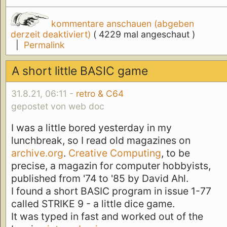
kommentare anschauen (abgeben
derzeit deaktiviert)
( 4229 mal angeschaut )
|
Permalink
A short little BASIC game
31.8.21, 06:11 -
retro & C64
gepostet von web doc
I was a little bored yesterday in my
lunchbreak, so I read old magazines on
archive.org
.
Creative Computing
, to be
precise, a magazin for computer hobbyists,
published from '74 to '85 by David Ahl.
I found a short BASIC program in issue 1-77
called STRIKE 9 - a little dice game.
It was typed in fast and worked out of the