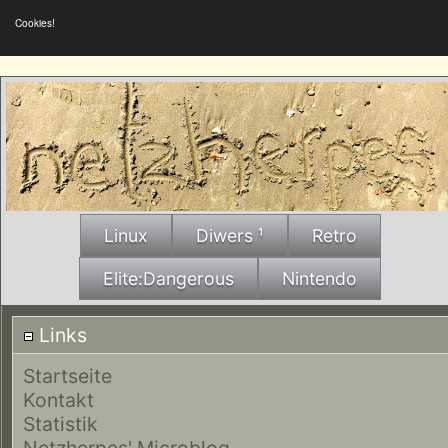
Cookies!
Linux
Diwers ¹
Retro
Elite:Dangerous
Nintendo
Links
Startseite
Kontakt
Statistik
Netzherpes' Microblog