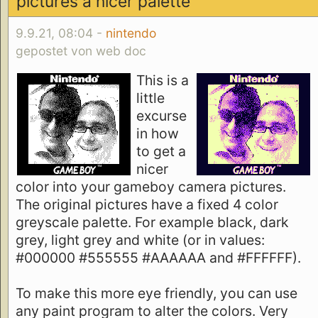
pictures a nicer palette
9.9.21, 08:04 -
nintendo
gepostet von web doc
This is a
little
excurse
in how
to get a
nicer
color into your gameboy camera pictures.
The original pictures have a fixed 4 color
greyscale palette. For example black, dark
grey, light grey and white (or in values:
#000000 #555555 #AAAAAA and #FFFFFF).
To make this more eye friendly, you can use
any paint program to alter the colors. Very