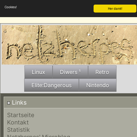
Cookies!
Her damit!
Linux
Diwers ¹
Retro
Elite:Dangerous
Nintendo
Links
Startseite
Kontakt
Statistik
Netzherpes' Microblog