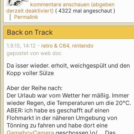
kommentare anschauen (abgeben
derzeit deaktiviert)
( 4322 mal angeschaut )
|
Permalink
Back on Track
1.9.15, 14:12 -
retro & C64
,
nintendo
gepostet von web doc
Da isser wieder. erholt, weichgespült und den
Kopp voller Sülze
Aber der Reihe nach:
Der Urlaub war vom Wetter her mäßig. Immer
wieder Regen, die Temperaturen um die 20°C.
ABER: ich habe es geschafft auf einen
Flohmarkt in der näheren Umgebung von
Tönning zu fahren und habe dort eine
GameboyCamera
geschossen \o/ ... Das