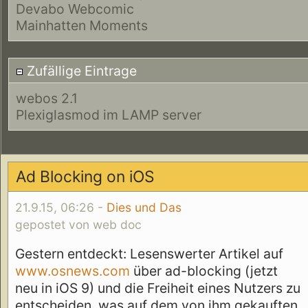
Devabo Webcomic
Mainhatten Moments
Zufällige Eintrage
webos 2.1
Plexiglasmod im LAMP server
Ad Blocking on iOS
21.9.15, 06:26 -
Dies und Das
gepostet von web doc
Gestern entdeckt: Lesenswerter Artikel auf
www.osnews.com
über ad-blocking (jetzt
neu in iOS 9) und die Freiheit eines Nutzers zu
entscheiden, was auf dem von ihm gekauften