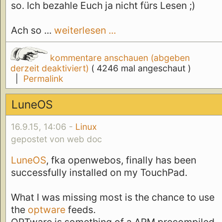
so. Ich bezahle Euch ja nicht fürs Lesen ;)
Ach so ...
weiterlesen ...
kommentare anschauen (abgeben
derzeit deaktiviert)
( 4246 mal angeschaut )
|
Permalink
LuneOS
16.9.15, 14:06 -
Linux
gepostet von web doc
LuneOS
, fka openwebos, finally has been
successfully installed on my TouchPad.
What I was missing most is the chance to use
the
optware
feeds.
OPTware is something of a ARM precompiled