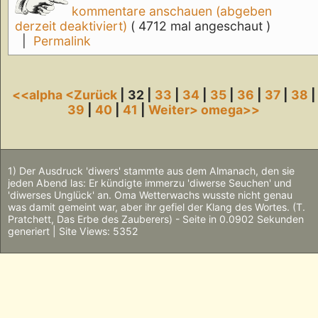
kommentare anschauen (abgeben
derzeit deaktiviert)
( 4712 mal angeschaut )
|
Permalink
<<alpha
<Zurück
| 32 |
33
|
34
|
35
|
36
|
37
|
38
|
39
|
40
|
41
|
Weiter>
omega>>
1) Der Ausdruck 'diwers' stammte aus dem Almanach, den sie
jeden Abend las: Er kündigte immerzu 'diwerse Seuchen' und
'diwerses Unglück' an. Oma Wetterwachs wusste nicht genau
was damit gemeint war, aber ihr gefiel der Klang des Wortes. (T.
Pratchett, Das Erbe des Zauberers) - Seite in 0.0902 Sekunden
generiert | Site Views: 5352