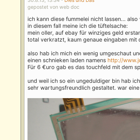
30.8.13, 13:34 -
Dies und Das
gepostet von web doc
ich kann diese fummelei nicht lassen... als
in diesem fall meine ich die tüftelsache:
mein oller, auf ebay für winziges geld erst
total verkratzt, kaum genaue eingaben mit d
also hab ich mich ein wenig umgeschaut und 
einen schnieken laden namens
http://www.
Für 6 €uro gab es das touchfeld mit dem sp
und weil ich so ein ungeduldiger bin hab i
sehr wartungsfreundlich gestaltet. war ein