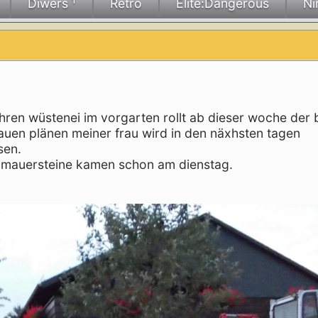
Diwers ¹
Retro
Elite:Dangerous
Ni
hren wüstenei im vorgarten rollt ab dieser woche der
auen plänen meiner frau wird in den näxhsten tagen
sen.
e mauersteine kamen schon am dienstag.