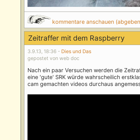
kommentare anschauen (abgeben d
Zeitraffer mit dem Raspberry
3.9.13, 18:36 -
Dies und Das
gepostet von web doc
Nach ein paar Versuchen werden die Zeitraf
eine 'gute' SRK würde wahrscheilich erstklas
cam gemachten videos durchaus angemess