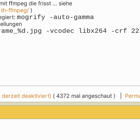
t ffmpeg die frisst ... siehe
. th-ffmpeg/
)
mogrify -auto-gamma
egiert:
tellungen
rame_%d.jpg -vcodec libx264 -crf 22
erzeit deaktiviert)
( 4372 mal angeschaut ) |
Perma