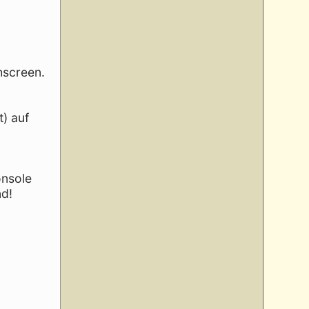
hscreen.
t) auf
onsole
nd!