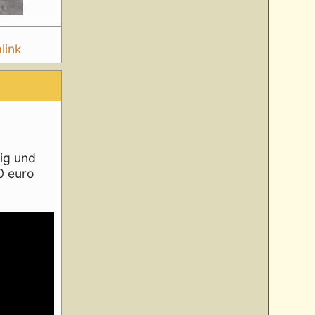
link
tig und
60 euro