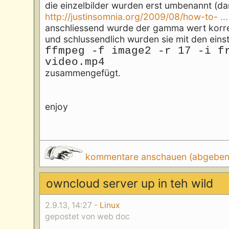
die einzelbilder wurden erst umbenannt (dami
http://justinsomnia.org/2009/08/how-to- ..
anschliessend wurde der gamma wert korr
und schlussendlich wurden sie mit den eins
ffmpeg -f image2 -r 17 -i f
video.mp4
zusammengefügt.
enjoy
kommentare anschauen (abgeben d
owncloud server up in teh wild
2.9.13, 14:27 -
Linux
gepostet von web doc