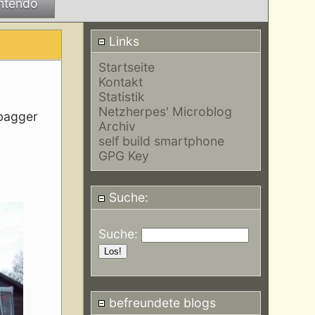
ntendo
Links
Startseite
Kontakt
Statistik
Netzherpes' Microblog
 bagger
Archiv
self build smartphone
GPG Key
Suche:
Suche:
befreundete blogs