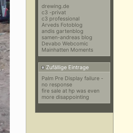
drewing.de
c3 -privat
c3 professional
Arveds Fotoblog
andis gartenblog
samen-andreas blog
Devabo Webcomic
Mainhatten Moments
Zufällige Eintrage
Palm Pre Display failure -
no response
fire sale at hp was even
more disappointing