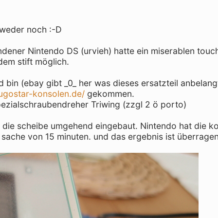
o weder noch :-D
andener Nintendo DS (urvieh) hatte ein miserablen touc
em stift möglich.
bin (ebay gibt _0_ her was dieses ersatzteil anbelang
jugostar-konsolen.de/
gekommen.
ezialschraubendreher Triwing (zzgl 2 ö porto)
ch die scheibe umgehend eingebaut. Nintendo hat die k
e sache von 15 minuten. und das ergebnis ist überrage