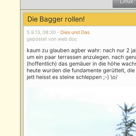
Linux
Die Bagger rollen!
5.9.13, 08:30 -
Dies und Das
gepostet von web doc
kaum zu glauben agber wahr: nach nur 2 ja
um ein paar terrassen anzulegen. nach gen
(hoffentlich) das gemäuer in die höhe wach
heute wurden die fundamente gerüttelt, di
jett heisst es steine schleppen ;-) \o/