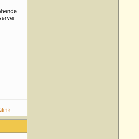
sehende
server
link