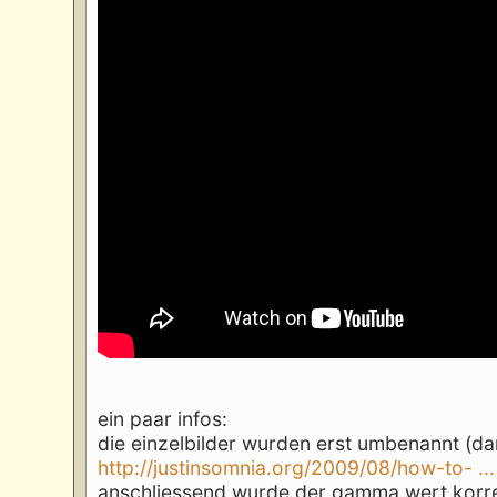
ein paar infos:
die einzelbilder wurden erst umbenannt (dami
http://justinsomnia.org/2009/08/how-to- ..
anschliessend wurde der gamma wert korr