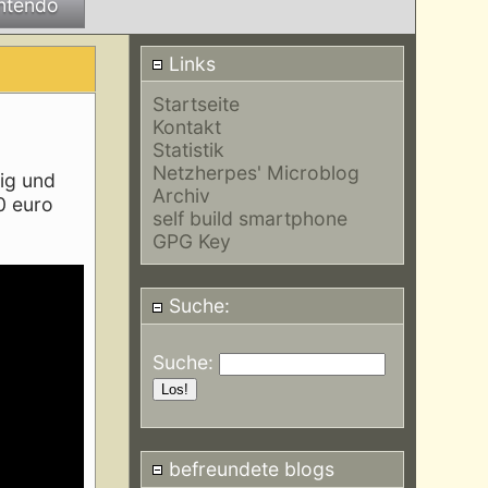
ntendo
Links
Startseite
Kontakt
Statistik
Netzherpes' Microblog
tig und
Archiv
60 euro
self build smartphone
GPG Key
Suche:
Suche:
befreundete blogs