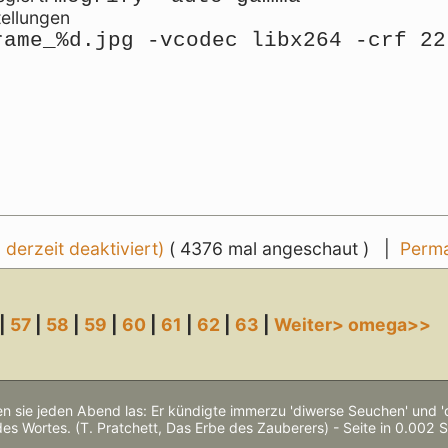
tellungen
rame_%d.jpg -vcodec libx264 -crf 22
erzeit deaktiviert)
( 4376 mal angeschaut ) |
Perma
|
57
|
58
|
59
|
60
|
61
|
62
|
63
|
Weiter>
omega>>
n sie jeden Abend las: Er kündigte immerzu 'diwerse Seuchen' und 
des Wortes. (T. Pratchett, Das Erbe des Zauberers) - Seite in 0.002 