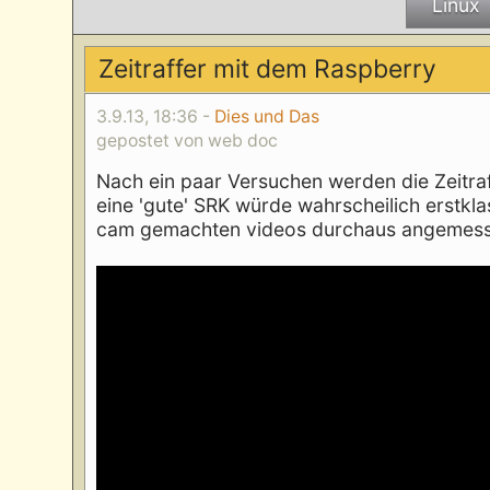
Linux
Zeitraffer mit dem Raspberry
3.9.13, 18:36 -
Dies und Das
gepostet von web doc
Nach ein paar Versuchen werden die Zeitraf
eine 'gute' SRK würde wahrscheilich erstklas
cam gemachten videos durchaus angemess