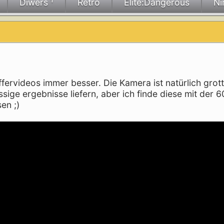
Diwers ¹
Retro
Elite:Dangerous
Ni
fervideos immer besser. Die Kamera ist natürlich grot
sige ergebnisse liefern, aber ich finde diese mit der 
en ;)