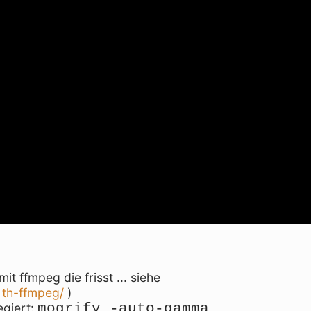
t ffmpeg die frisst ... siehe
. th-ffmpeg/
)
mogrify -auto-gamma
egiert: