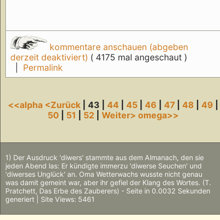
kommentare anschauen (abgeben
derzeit deaktiviert)
( 4175 mal angeschaut )
|
Permalink
<<alpha
<Zurück
| 43 |
44
|
45
|
46
|
47
|
48
|
49
|
50
|
51
|
52
|
Weiter>
omega>>
1) Der Ausdruck 'diwers' stammte aus dem Almanach, den sie
jeden Abend las: Er kündigte immerzu 'diwerse Seuchen' und
'diwerses Unglück' an. Oma Wetterwachs wusste nicht genau
was damit gemeint war, aber ihr gefiel der Klang des Wortes. (T.
Pratchett, Das Erbe des Zauberers) - Seite in 0.0032 Sekunden
generiert | Site Views: 5461