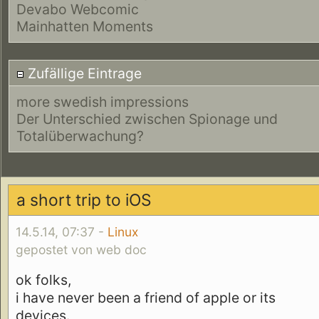
Devabo Webcomic
Mainhatten Moments
Zufällige Eintrage
more swedish impressions
Der Unterschied zwischen Spionage und
Totalüberwachung?
a short trip to iOS
14.5.14, 07:37 -
Linux
gepostet von web doc
ok folks,
i have never been a friend of apple or its
devices.