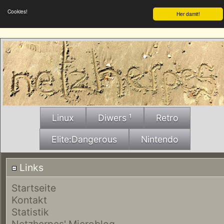
Cookies!
Her damit!
Linux
Diwers ¹
Retro
Elite:Dangerous
Nintendo
Links
Startseite
Kontakt
Statistik
Netzherpes' Microblog