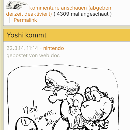
kommentare anschauen (abgeben
derzeit deaktiviert)
( 4309 mal angeschaut )
|
Permalink
Yoshi kommt
22.3.14, 11:14 -
nintendo
gepostet von web doc