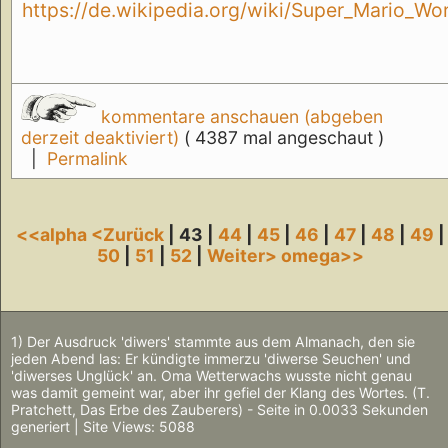
https://de.wikipedia.org/wiki/Super_Mario_
kommentare anschauen (abgeben
derzeit deaktiviert)
( 4387 mal angeschaut )
|
Permalink
<<alpha
<Zurück
| 43 |
44
|
45
|
46
|
47
|
48
|
49
|
50
|
51
|
52
|
Weiter>
omega>>
1) Der Ausdruck 'diwers' stammte aus dem Almanach, den sie
jeden Abend las: Er kündigte immerzu 'diwerse Seuchen' und
'diwerses Unglück' an. Oma Wetterwachs wusste nicht genau
was damit gemeint war, aber ihr gefiel der Klang des Wortes. (T.
Pratchett, Das Erbe des Zauberers) - Seite in 0.0033 Sekunden
generiert | Site Views: 5088