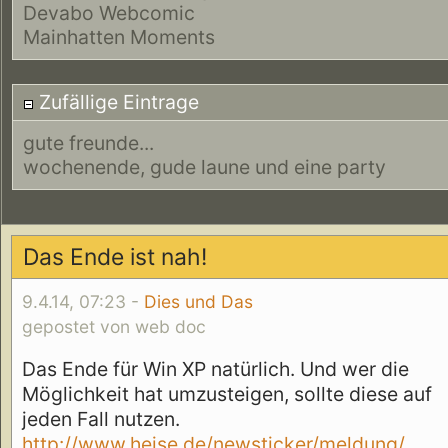
Devabo Webcomic
Mainhatten Moments
Zufällige Eintrage
gute freunde...
wochenende, gude laune und eine party
Das Ende ist nah!
9.4.14, 07:23 -
Dies und Das
gepostet von web doc
Das Ende für Win XP natürlich. Und wer die
Möglichkeit hat umzusteigen, sollte diese auf
jeden Fall nutzen.
http://www.heise.de/newsticker/meldung/ ...