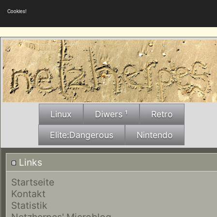
Cookies!
Linux
Diwers ¹
Retro
Elite:Dangerous
Nintendo
Links
Startseite
Kontakt
Statistik
Netzherpes' Microblog