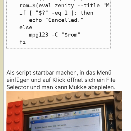
   rom=$(eval zenity --title "MPG123"
   if [ "$?" -eq 1 ]; then
      echo "Cancelled."
   else
      mpg123 -C "$rom"
   fi
Als script startbar machen, in das Menü
einfügen und auf Klick öffnet sich ein File
Selector und man kann Mukke abspielen.