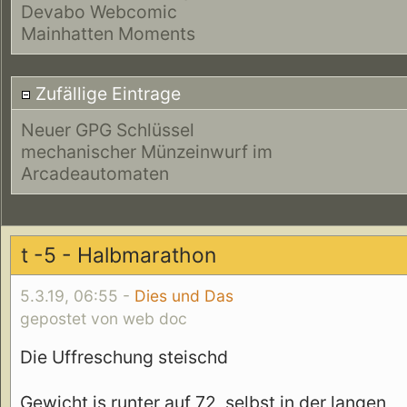
Devabo Webcomic
Mainhatten Moments
Zufällige Eintrage
Neuer GPG Schlüssel
mechanischer Münzeinwurf im
Arcadeautomaten
t -5 - Halbmarathon
5.3.19, 06:55 -
Dies und Das
gepostet von web doc
Die Uffreschung steischd
Gewicht is runter auf 72, selbst in der langen