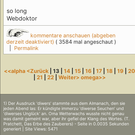
so long
Webdoktor
kommentare anschauen (abgeben
derzeit deaktiviert)
( 3584 mal angeschaut )
|
Permalink
<<alpha
<Zurück
| 13 |
14
|
15
|
16
|
17
|
18
|
19
|
2
|
21
|
22
|
Weiter>
omega>>
1) Der Ausdruck 'diwers' stammte aus dem Almanach, den sie
jeden Abend las: Er kündigte immerzu 'diwerse Seuchen' und
'diwerses Unglück' an. Oma Wetterwachs wusste nicht genau
was damit gemeint war, aber ihr gefiel der Klang des Wortes. (T.
Pratchett, Das Erbe des Zauberers) - Seite in 0.0035 Sekunden
generiert | Site Views: 5471