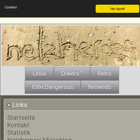
Cookies!
Her damit!
Linux
Diwers ¹
Retro
Elite:Dangerous
Nintendo
Links
Startseite
Kontakt
Statistik
Netzherpes' Microblog