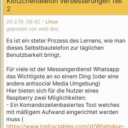
Klötzchentelefon Verbesserungen Teil
2
20.2.19, 06:42 -
Linux
gepostet von web doc
Es ist ein steter Prozess des Lernens, wie man
dieses Selbstbautelefon zur täglichen
Benutzbarkeit bringt.
Für viele ist der Messangerdienst Whatsapp
das Wichtigste an so einem Ding (oder eine
andere antisocial Media Umgebung)
Hier bieten sich für die Nutzer eines
Raspberry zwei Möglichkeiten:
- Ein Komandozeilenbasiertes Tool welches
mit mäßigem Aufwand eingerichtet werden
muss (
https://www.instructables.com/id/WhatsApp-