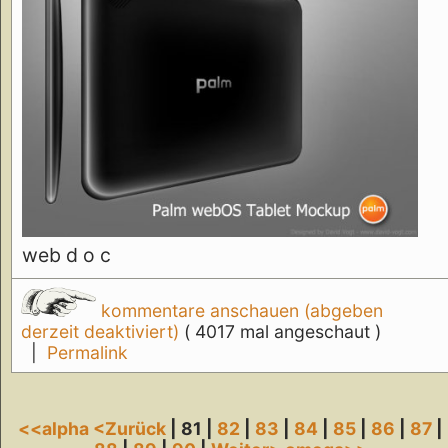
web d o c
kommentare anschauen (abgeben
derzeit deaktiviert)
( 4017 mal angeschaut )
|
Permalink
<<alpha
<Zurück
| 81 |
82
|
83
|
84
|
85
|
86
|
87
|