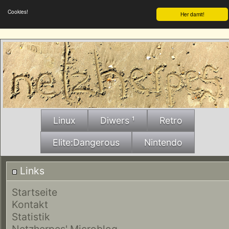
Cookies!
Her damit!
Linux
Diwers ¹
Retro
Elite:Dangerous
Nintendo
Links
Startseite
Kontakt
Statistik
Netzherpes' Microblog