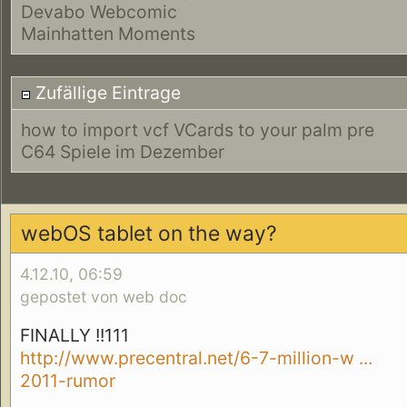
Devabo Webcomic
Mainhatten Moments
Zufällige Eintrage
how to import vcf VCards to your palm pre
C64 Spiele im Dezember
webOS tablet on the way?
4.12.10, 06:59
gepostet von web doc
FINALLY !!111
http://www.precentral.net/6-7-million-w ...
2011-rumor