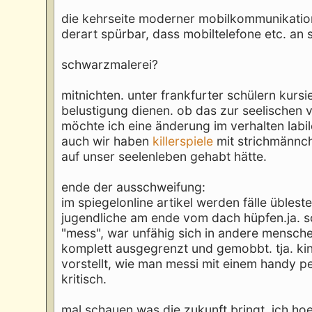
die kehrseite moderner mobilkommunikatio
derart spürbar, dass mobiltelefone etc. an
schwarzmalerei?
mitnichten. unter frankfurter schülern kurs
belustigung dienen. ob das zur seelischen
möchte ich eine änderung im verhalten labile
auch wir haben
killerspiele
mit strichmännch
auf unser seelenleben gehabt hätte.
ende der ausschweifung:
im spiegelonline artikel werden fälle übles
jugendliche am ende vom dach hüpfen.ja. so
"mess", war unfähig sich in andere mensch
komplett ausgegrenzt und gemobbt. tja. kin
vorstellt, wie man messi mit einem handy 
kritisch.
mal schauen was die zukunft bringt. ich h