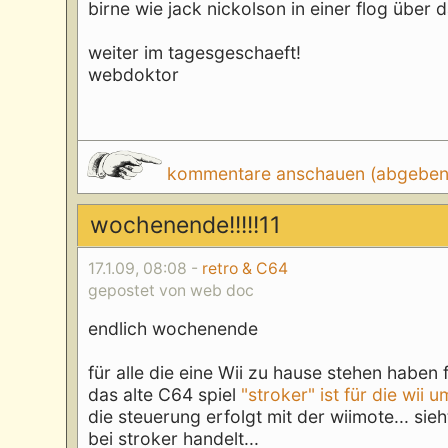
birne wie jack nickolson in einer flog über
weiter im tagesgeschaeft!
webdoktor
kommentare anschauen (abgeben d
wochenende!!!!!11
17.1.09, 08:08 -
retro & C64
gepostet von web doc
endlich wochenende
für alle die eine Wii zu hause stehen haben 
das alte C64 spiel
"stroker" ist für die wi
die steuerung erfolgt mit der wiimote... sie
bei stroker handelt...