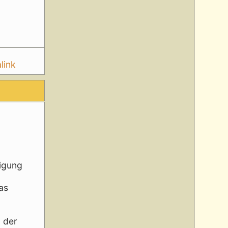
link
tigung
as
n der