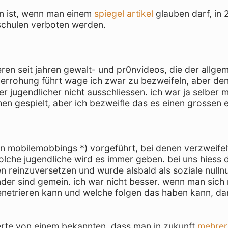
n ist, wenn man einem
spiegel artikel
glauben darf, in 
 schulen verboten werden.
ieren seit jahren gewalt- und pr0nvideos, die der allge
 verrohung führt wage ich zwar zu bezweifeln, aber d
r jugendlicher nicht ausschliessen. ich war ja selber m
en gespielt, aber ich bezweifle das es einen grossen e
ten mobilemobbings *) vorgeführt, bei denen verzweifel
lche jugendliche wird es immer geben. bei uns hiess d
en reinzuversetzen und wurde alsbald als soziale null
der sind gemein. ich war nicht besser. wenn man sich
penetrieren kann und welche folgen das haben kann, da
oerte von einem bekannten, dass man in zukunft
mehrer