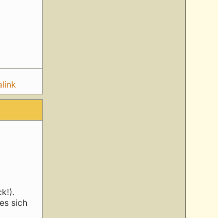
link
k!).
es sich