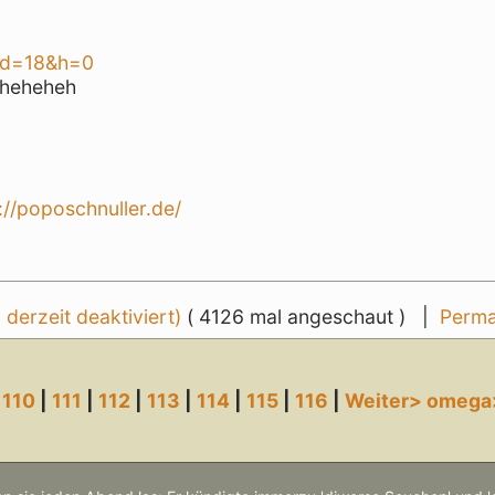
&d=18&h=0
n heheheh
://poposchnuller.de/
erzeit deaktiviert)
( 4126 mal angeschaut ) |
Perma
|
110
|
111
|
112
|
113
|
114
|
115
|
116
|
Weiter>
omega