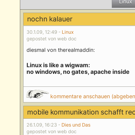
Linux
nochn kalauer
30.1.09, 12:49 -
Linux
gepostet von web doc
diesmal von therealmaddin:
Linux is like a wigwam:
no windows, no gates, apache inside
kommentare anschauen (abgeben d
mobile kommunikation schafft re
26.1.09, 16:23 -
Dies und Das
gepostet von web doc