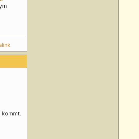
nym
link
s kommt.