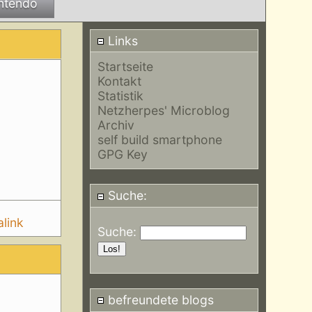
ntendo
Links
Startseite
Kontakt
Statistik
Netzherpes' Microblog
Archiv
self build smartphone
GPG Key
Suche:
link
Suche:
befreundete blogs