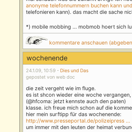
anonyme telefonnummern buchen kann und 
telefonieren kann). das macht die sache nich
*) mobile mobbing ... mobmob hoert sich lu
kommentare anschauen (abgeben d
wochenende
24.1.09, 10:59 -
Dies und Das
gepostet von web doc
die zeit vergeht wie im fluge.
es ist shcon wieder eine woche vergangen, 
(@hfcoma: jetzt kennste auch den paten)
klasse. ich freue mich schon auf die komm
hier mein surftipp für das wochenende:
http://www.presseportal.de/polizeipress ..
um immer mit den leuten der heimat verbun