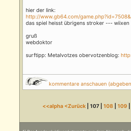
hier der link:
http://www.gb64.com/game.php?id=7508
das spiel heisst übrigens stroker --- wiixe
gruß
webdoktor
surftipp: Metalvotzes obervotzenblog:
http
kommentare anschauen (abgeben d
<<alpha
<Zurück
| 107 |
108
|
109