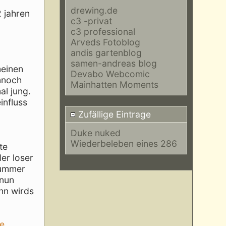
drewing.de
2 jahren
c3 -privat
c3 professional
Arveds Fotoblog
andis gartenblog
samen-andreas blog
meinen
Devabo Webcomic
ennoch
Mainhatten Moments
al jung.
influss
Zufällige Eintrage
Duke nuked
Wiederbeleben eines 286
te
er loser
nummer
 nun
nn wirds
e