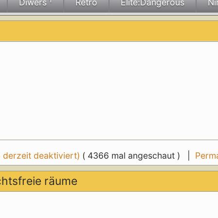
Diwers ¹
Retro
Elite:Dangerous
Ni
erzeit deaktiviert)
( 4366 mal angeschaut ) |
Perma
chtsfreie räume