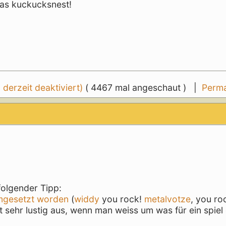
 das kuckucksnest!
erzeit deaktiviert)
( 4467 mal angeschaut ) |
Perma
folgender Tipp:
i umgesetzt worden
(
widdy
you rock!
metalvotze
, you roc
ht sehr lustig aus, wenn man weiss um was für ein spiel 