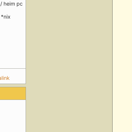
 / heim pc
 *nix
link