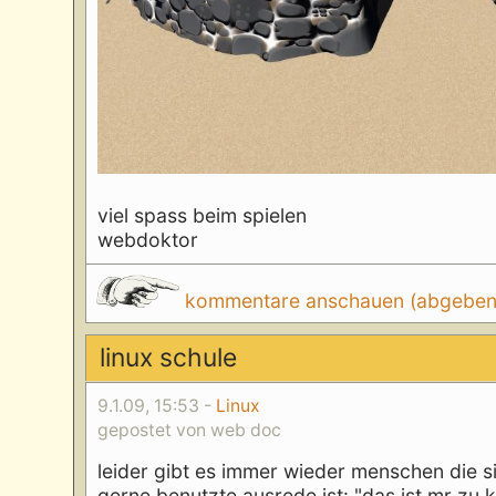
viel spass beim spielen
webdoktor
kommentare anschauen (abgeben d
linux schule
9.1.09, 15:53 -
Linux
gepostet von web doc
leider gibt es immer wieder menschen die si
gerne benutzte ausrede ist: "das ist mr zu k