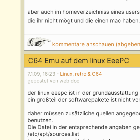
aber auch im homeverzeichniss eines users k
die ihr nicht mögt und die einen mac haben
kommentare anschauen (abgeben d
C64 Emu auf dem linux EeePC
7.1.09, 16:23 -
Linux
,
retro & C64
gepostet von web doc
der linux eeepc ist in der grundausstattun
ein großteil der softwarepakete ist nicht v
daher müssen zusätzliche quellen angegeb
benutzen.
Die Datei in der entsprechende angaben ge
/etc/apt/sources.list