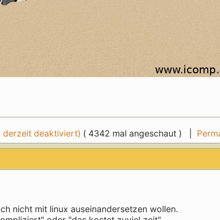
erzeit deaktiviert)
( 4342 mal angeschaut ) |
Perma
ch nicht mit linux auseinandersetzen wollen.
ompliziert" oder "das kostet zuviel zeit".