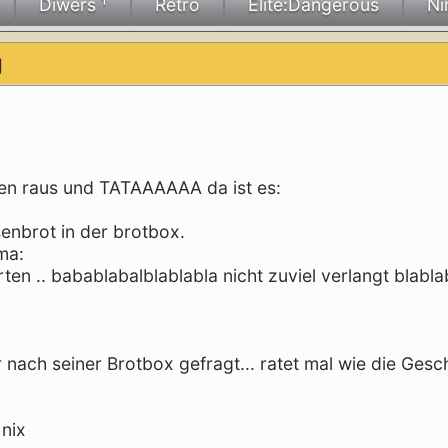
Diwers ¹
Retro
Elite:Dangerous
Ni
g
nzen raus und TATAAAAAA da ist es:
enbrot in der brotbox.
ma:
en .. babablabalblablabla nicht zuviel verlangt blablab
nach seiner Brotbox gefragt... ratet mal wie die Gesc
 nix