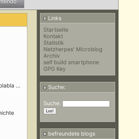
ntendo
Links
Startseite
Kontakt
Statistik
Netzherpes' Microblog
Archiv
self build smartphone
GPG Key
labla ...
Suche:
Suche:
hichte
befreundete blogs