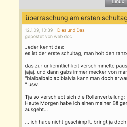
Linux
überraschung am ersten schulta
12.1.09, 10:39 -
Dies und Das
gepostet von web doc
Jeder kennt das:
es ist der erste schultag, man holt den ra
das zur unkenntlichkeit verschimmelte paus
jajaj. und dann gabs immer mecker von ma
"blalbalbalblablblalvla kann man doch erwart
" usw.
Tja so verschiebt sich die Rollenverteilung:
Heute Morgen habe ich einen meiner Bälger 
ausgeht...
... ich habe nicht geschimpft. bringt ja doch