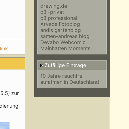
drewing.de
c3 -privat
c3 professional
Arveds Fotoblog
andis gartenblog
samen-andreas blog
Devabo Webcomic
Mainhatten Moments
link
Zufällige Eintrage
10 Jahre rauchfrei
aufatmen in Deutschland
5.5) zur
edienung