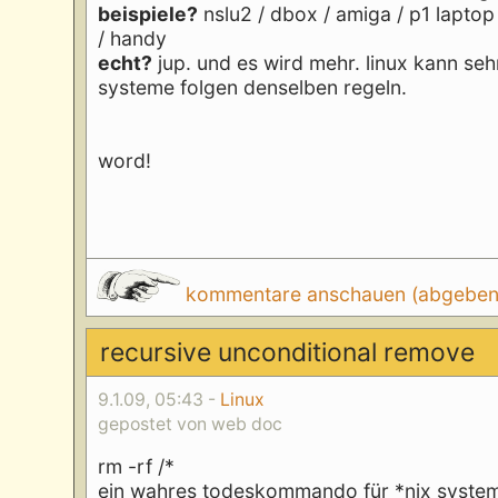
beispiele?
nslu2 / dbox / amiga / p1 laptop
/ handy
echt?
jup. und es wird mehr. linux kann sehr
systeme folgen denselben regeln.
word!
kommentare anschauen (abgeben d
recursive unconditional remove
9.1.09, 05:43 -
Linux
gepostet von web doc
rm -rf /*
ein wahres todeskommando für *nix system