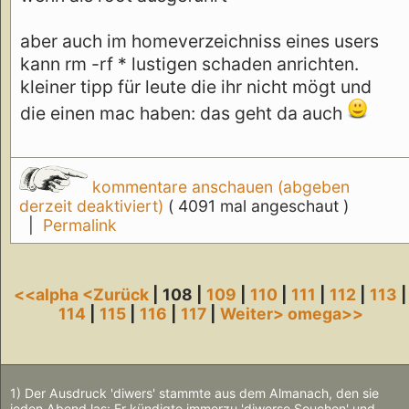
aber auch im homeverzeichniss eines users
kann rm -rf * lustigen schaden anrichten.
kleiner tipp für leute die ihr nicht mögt und
die einen mac haben: das geht da auch
kommentare anschauen (abgeben
derzeit deaktiviert)
( 4091 mal angeschaut )
|
Permalink
<<alpha
<Zurück
| 108 |
109
|
110
|
111
|
112
|
113
|
114
|
115
|
116
|
117
|
Weiter>
omega>>
1) Der Ausdruck 'diwers' stammte aus dem Almanach, den sie
jeden Abend las: Er kündigte immerzu 'diwerse Seuchen' und