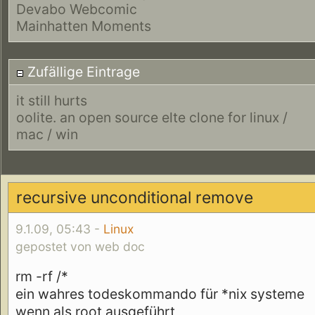
Devabo Webcomic
Mainhatten Moments
Zufällige Eintrage
it still hurts
oolite. an open source elte clone for linux /
mac / win
recursive unconditional remove
9.1.09, 05:43 -
Linux
gepostet von web doc
rm -rf /*
ein wahres todeskommando für *nix systeme
wenn als root ausgeführt