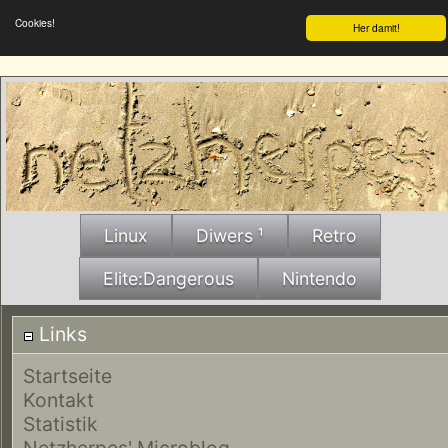
Cookies!
Her damit!
Linux
Diwers ¹
Retro
Elite:Dangerous
Nintendo
Links
Startseite
Kontakt
Statistik
Netzherpes' Microblog