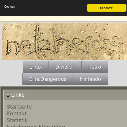
Cookies!
Her damit!
Linux
Diwers ¹
Retro
Elite:Dangerous
Nintendo
Links
Startseite
Kontakt
Statistik
Netzherpes' Microblog