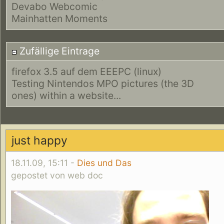
Devabo Webcomic
Mainhatten Moments
Zufällige Eintrage
firefox 3.5 auf dem EEEPC (linux)
Testing Nintendos MPO pictures (the 3D
ones) within a website...
just happy
18.11.09, 15:11 -
Dies und Das
gepostet von web doc