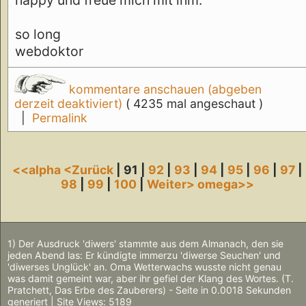
so long
webdoktor
kommentare anschauen (abgeben
derzeit deaktiviert)
( 4235 mal angeschaut )
|
Permalink
<<alpha
<Zurück
| 91 |
92
|
93
|
94
|
95
|
96
|
97
|
98
|
99
|
100
|
Weiter>
omega>>
1) Der Ausdruck 'diwers' stammte aus dem Almanach, den sie
jeden Abend las: Er kündigte immerzu 'diwerse Seuchen' und
'diwerses Unglück' an. Oma Wetterwachs wusste nicht genau
was damit gemeint war, aber ihr gefiel der Klang des Wortes. (T.
Pratchett, Das Erbe des Zauberers) - Seite in 0.0018 Sekunden
generiert | Site Views: 5189