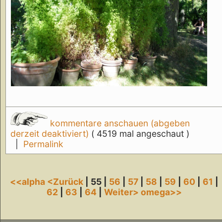
kommentare anschauen (abgeben
derzeit deaktiviert)
( 4519 mal angeschaut )
|
Permalink
<<alpha
<Zurück
| 55 |
56
|
57
|
58
|
59
|
60
|
61
|
62
|
63
|
64
|
Weiter>
omega>>