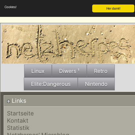
Cookies!
Her damit!
Linux
Diwers ¹
Retro
Elite:Dangerous
Nintendo
Links
Startseite
Kontakt
Statistik
Netzherpes' Microblog