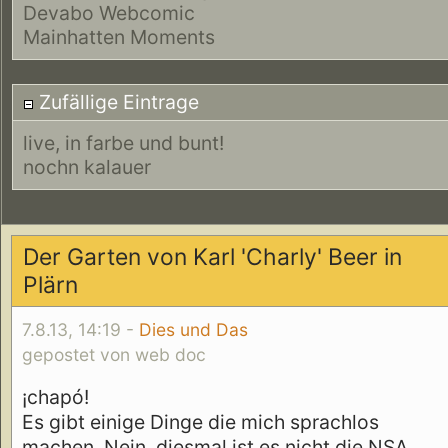
Devabo Webcomic
Mainhatten Moments
Zufällige Eintrage
live, in farbe und bunt!
nochn kalauer
Der Garten von Karl 'Charly' Beer in
Plärn
7.8.13, 14:19 -
Dies und Das
gepostet von web doc
¡chapó!
Es gibt einige Dinge die mich sprachlos
machen. Nein, diesmal ist es nicht die NSA,