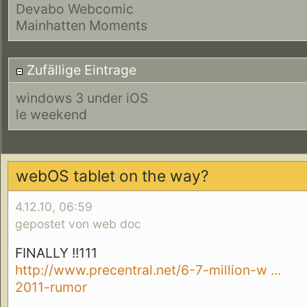
Devabo Webcomic
Mainhatten Moments
Zufällige Eintrage
windows 3 under iOS
le weekend
webOS tablet on the way?
4.12.10, 06:59
gepostet von web doc
FINALLY !!111
http://www.precentral.net/6-7-million-w ...
2011-rumor