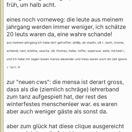
früh, um halb acht.
eines noch vorneweg: die leute aus meinem
jahrgang werden immer weniger, ich schätze
20 leuts waren da, eine wahre schande!
aus meinem jahrgang ich habe dort getroffen: phillip, ak-staehr, ulli r., karin, ivonne,
schlandi, nani, kristina, sascha, olli, thomas, heike, toffer, supersusi, welsi, michael l.,
und ich habe mir sagen lassen marius alexander und mess waren auch da (set ignore
= "on") :P
zur "neuen cws": die mensa ist derart gross,
dass als die (ziemlich schräge) lehrerband
zum tanz aufgespielt hat, der rest des
winterfestes menschenleer war. es waren
aber auch weniger gäste als sonst da.
aber zum glück hat diese clique ausgereicht