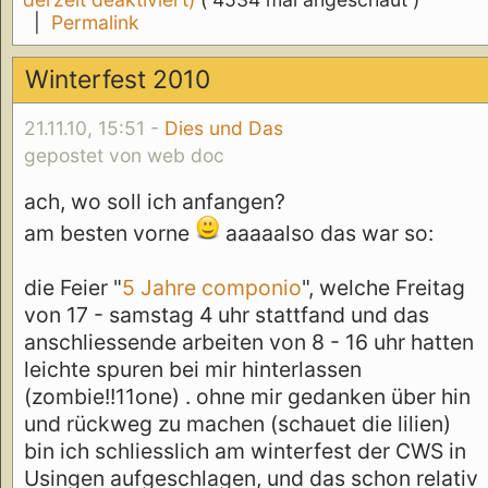
derzeit deaktiviert)
( 4534 mal angeschaut )
|
Permalink
Winterfest 2010
21.11.10, 15:51 -
Dies und Das
gepostet von web doc
ach, wo soll ich anfangen?
am besten vorne
aaaaalso das war so:
die Feier "
5 Jahre componio
", welche Freitag
von 17 - samstag 4 uhr stattfand und das
anschliessende arbeiten von 8 - 16 uhr hatten
leichte spuren bei mir hinterlassen
(zombie!!11one) . ohne mir gedanken über hin
und rückweg zu machen (schauet die lilien)
bin ich schliesslich am winterfest der CWS in
Usingen aufgeschlagen, und das schon relativ