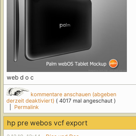
web d o c
kommentare anschauen (abgeben
derzeit deaktiviert)
( 4017 mal angeschaut )
|
Permalink
hp pre webos vcf export