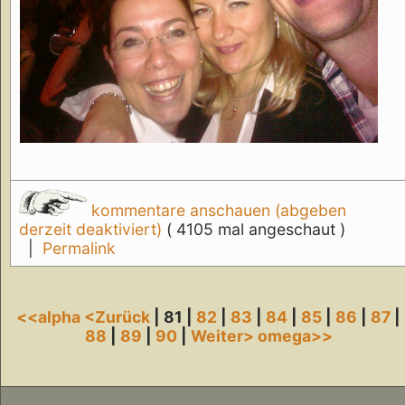
kommentare anschauen (abgeben
derzeit deaktiviert)
( 4105 mal angeschaut )
|
Permalink
<<alpha
<Zurück
| 81 |
82
|
83
|
84
|
85
|
86
|
87
|
88
|
89
|
90
|
Weiter>
omega>>