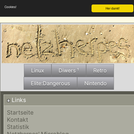
Cookies!
Her damit!
Linux
Diwers ¹
Retro
Elite:Dangerous
Nintendo
Links
Startseite
Kontakt
Statistik
Netzherpes' Microblog