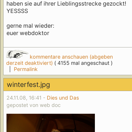
haben sie auf ihrer Lieblingsstrecke gezockt!
YESSSS
gerne mal wieder:
euer webdoktor
kommentare anschauen (abgeben
derzeit deaktiviert)
( 4155 mal angeschaut )
|
Permalink
winterfest.jpg
24.11.08, 16:41 -
Dies und Das
gepostet von web doc