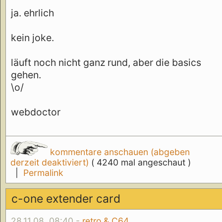
ja. ehrlich
kein joke.
läuft noch nicht ganz rund, aber die basics
gehen.
\o/
webdoctor
kommentare anschauen (abgeben
derzeit deaktiviert)
( 4240 mal angeschaut )
|
Permalink
c-one extender card
28.11.08, 08:40 -
retro & C64