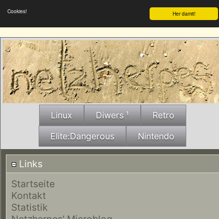
Cookies!
Her damit!
Linux
Diwers ¹
Retro
Elite:Dangerous
Nintendo
Links
Startseite
Kontakt
Statistik
Netzherpes' Microblog