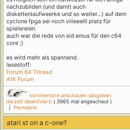
nachzubilden (und damit auch
diskettenlaufweerke und so weiter...) auf dem
cyclone fpga sei noch viiieeelll platz für
spielereien.
auch war die rede von sid emus für den c64
core ;)
es wird mehr als spannend.
lesestoff:
Forum 64 THread
A1K Forum
kommentare anschauen (abgeben
derzeit deaktiviert)
( 3965 mal angeschaut )
|
Permalink
atari st on a c-one?