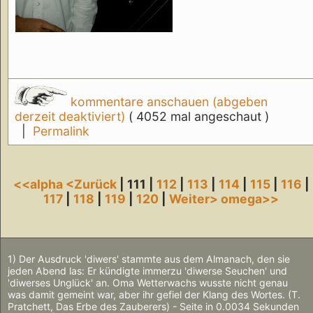
kommentare anschauen (abgeben
derzeit deaktiviert)
( 4052 mal angeschaut )
|
Permalink
<<alpha
<Zurück
| 111 |
112
|
113
|
114
|
115
|
116
|
117
|
118
|
119
|
120
|
Weiter>
omega>>
1) Der Ausdruck 'diwers' stammte aus dem Almanach, den sie
jeden Abend las: Er kündigte immerzu 'diwerse Seuchen' und
'diwerses Unglück' an. Oma Wetterwachs wusste nicht genau
was damit gemeint war, aber ihr gefiel der Klang des Wortes. (T.
Pratchett, Das Erbe des Zauberers) - Seite in 0.0034 Sekunden