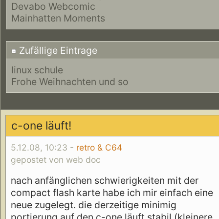
Devabo Webcomic
Mainhatten Moments
Zufällige Eintrage
linux schule
Frohe Weihnachten und so
c-one läuft!
5.12.08, 10:23 -
retro & C64
gepostet von web doc
nach anfänglichen schwierigkeiten mit der
compact flash karte habe ich mir einfach eine
neue zugelegt. die derzeitige minimig
portierung auf den c-one läuft stabil (kleinere