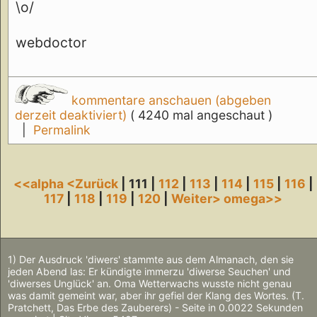
\o/
webdoctor
kommentare anschauen (abgeben
derzeit deaktiviert)
( 4240 mal angeschaut )
|
Permalink
<<alpha
<Zurück
| 111 |
112
|
113
|
114
|
115
|
116
|
117
|
118
|
119
|
120
|
Weiter>
omega>>
1) Der Ausdruck 'diwers' stammte aus dem Almanach, den sie
jeden Abend las: Er kündigte immerzu 'diwerse Seuchen' und
'diwerses Unglück' an. Oma Wetterwachs wusste nicht genau
was damit gemeint war, aber ihr gefiel der Klang des Wortes. (T.
Pratchett, Das Erbe des Zauberers) - Seite in 0.0022 Sekunden