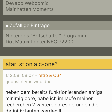
Devabo Webcomic
Mainhatten Moments
Zufällige Eintrage
Nintendos "Botschafter" Programm
Dot Matrix Printer NEC P2200
atari st on a c-one?
1.12.08, 08:07 -
retro & C64
gepostet von web doc
neben dem bereits funktionierenden amiga
minimig core, habe ich im laufe meiner
recherchen 2 weitere cores gefunden die
definitiv laufen werden!!!