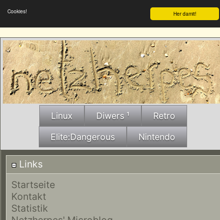
Cookies!
Her damit!
Linux
Diwers ¹
Retro
Elite:Dangerous
Nintendo
Links
Startseite
Kontakt
Statistik
Netzherpes' Microblog