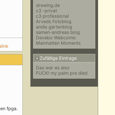
drewing.de
c3 -privat
c3 professional
Arveds Fotoblog
andis gartenblog
samen-andreas blog
Devabo Webcomic
Mainhatten Moments
link
Zufällige Eintrage
Das war es also
FUCK! my palm pre died
en fpga.