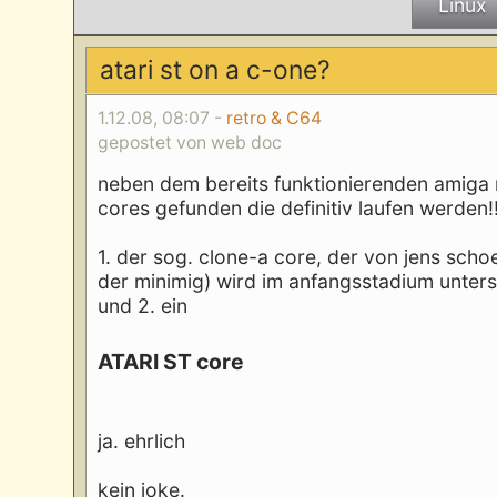
Linux
atari st on a c-one?
1.12.08, 08:07 -
retro & C64
gepostet von web doc
neben dem bereits funktionierenden amiga m
cores gefunden die definitiv laufen werden!!
1. der sog. clone-a core, der von jens scho
der minimig) wird im anfangsstadium unterst
und 2. ein
ATARI ST core
ja. ehrlich
kein joke.