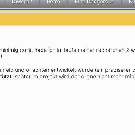
Diwers ¹
Retro
Elite:Dangerous
Ni
inimig core, habe ich im laufe meiner recherchen 2 w
!
enfeld und o. achten entwickelt wurde (ein präziserer c
ützt (später im projekt wird der c-one nicht mehr reic