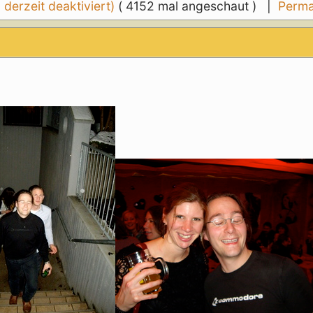
erzeit deaktiviert)
( 4152 mal angeschaut ) |
Perma