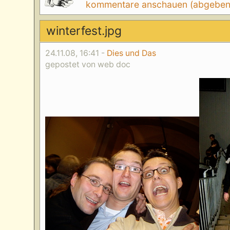
kommentare anschauen (abgeben d
winterfest.jpg
24.11.08, 16:41 -
Dies und Das
gepostet von web doc