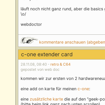
läuft noch nicht ganz rund, aber die basics
\o/
webdoctor
kommentare anschauen (abgeben d
c-one extender card
28.11.08, 08:40 -
retro & C64
gepostet von web doc
kommen wir zur ersten von 2 hardwareneua
eine add on karte für meinen
c-one
:
eine
zusätzliche karte
die auf den "geek-po
(bitte beim link ganz nach unten scrollen)