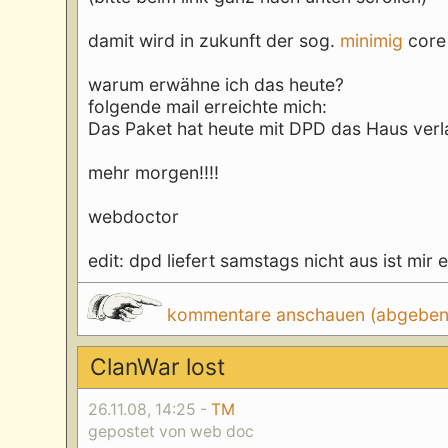
damit wird in zukunft der sog.
minimig
core 
warum erwähne ich das heute?
folgende mail erreichte mich:
Das Paket hat heute mit DPD das Haus ve
mehr morgen!!!!
webdoctor
edit: dpd liefert samstags nicht aus ist mir 
kommentare anschauen (abgeben d
ClanWar lost
26.11.08, 14:25 -
TM
gepostet von web doc