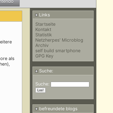
ntendo
Links
Startseite
Kontakt
Statistik
Netzherpes' Microblog
eitere
Archiv
self build smartphone
GPG Key
ore als
hen),
Suche:
Suche:
befreundete blogs