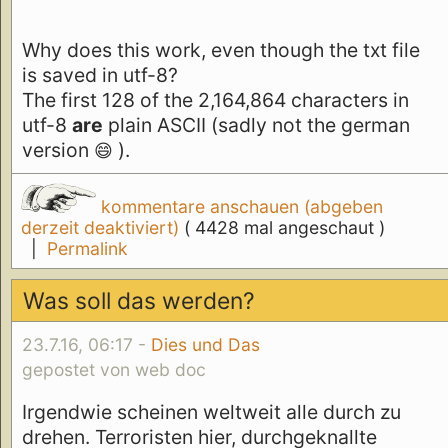
Why does this work, even though the txt file
is saved in utf-8?
The first 128 of the 2,164,864 characters in
utf-8
are
plain ASCII (sadly not the german
version
).
😄
kommentare anschauen (abgeben
derzeit deaktiviert)
( 4428 mal angeschaut )
|
Permalink
Was soll das werden?
23.7.16, 06:17 -
Dies und Das
gepostet von web doc
Irgendwie scheinen weltweit alle durch zu
drehen. Terroristen hier, durchgeknallte