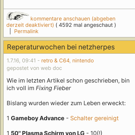
kommentare anschauen (abgeben
derzeit deaktiviert)
( 4592 mal angeschaut )
|
Permalink
Reperaturwochen bei netzherpes
1.7.16, 09:41 -
retro & C64
,
nintendo
gepostet von web doc
Wie im letzten Artikel schon geschrieben, bin
ich voll im
Fixing Fieber
Bislang wurden wieder zum Leben erweckt:
1
Gameboy Advance
-
Schalter gereinigt
1
50'' Plasma Schirm von LG
- 10(!)