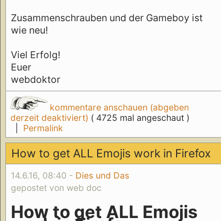
Zusammenschrauben und der Gameboy ist
wie neu!
Viel Erfolg!
Euer
webdoktor
kommentare anschauen (abgeben
derzeit deaktiviert)
( 4725 mal angeschaut )
|
Permalink
How to get ALL Emojis work in Firefox
14.6.16, 08:40 -
Dies und Das
gepostet von web doc
How to get ALL Emojis