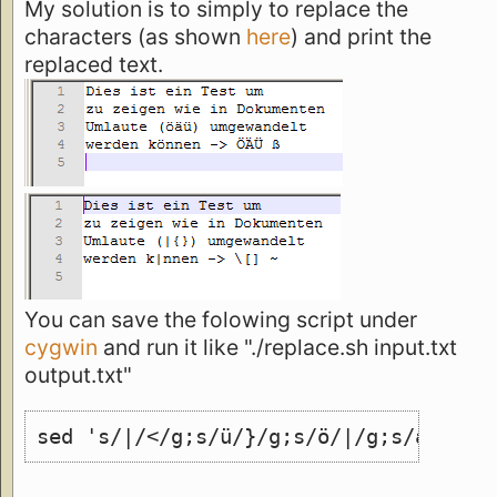
My solution is to simply to replace the
characters (as shown
here
) and print the
replaced text.
You can save the folowing script under
cygwin
and run it like "./replace.sh input.txt
output.txt"
sed 's/|/</g;s/ü/}/g;s/ö/|/g;s/ä/{/g;