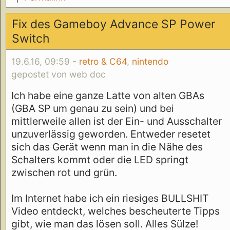
Fix des Gameboy Advance SP Power
Switch
19.6.16, 09:59 -
retro & C64
,
nintendo
gepostet von web doc
Ich habe eine ganze Latte von alten GBAs
(GBA SP um genau zu sein) und bei
mittlerweile allen ist der Ein- und Ausschalter
unzuverlässig geworden. Entweder resetet
sich das Gerät wenn man in die Nähe des
Schalters kommt oder die LED springt
zwischen rot und grün.
Im Internet habe ich ein riesiges BULLSHIT
Video entdeckt, welches bescheuterte Tipps
gibt, wie man das lösen soll. Alles Sülze!