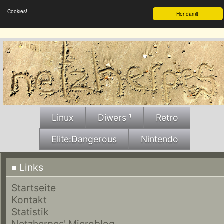
Cookies!
Her damit!
Linux
Diwers ¹
Retro
Elite:Dangerous
Nintendo
Links
Startseite
Kontakt
Statistik
Netzherpes' Microblog