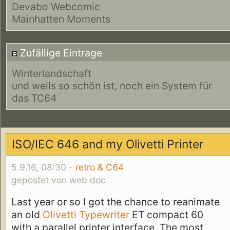
Devabo Webcomic
Mainhatten Moments
Zufällige Eintrage
Winterlandschaft
und weils so schön ist, noch ein System für
das TC64
ISO/IEC 646 and my Olivetti Printer
5.9.16, 08:30 -
retro & C64
gepostet von web doc
Last year or so I got the chance to reanimate
an old
Olivetti Typewriter
ET compact 60
with a parallel printer interface. The most