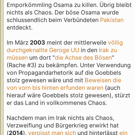
Emporkömmling Osama zu killen. Übrig bleibt
nichts als Chaos. Der böse Osama wurde
schlussendlich beim Verbündeten
Pakistan
entdeckt.
Im März
2003
meint der mittlerweile
völlig
durchgeknallte Geroge UU
in den
Irak zu
müssen
um dort "
die Achse des Bösen
"
(Rache #3) zu bekämpfen. Unter Verwendung
von Propagandarhetorik auf die Goebbels
stolz gewesen wäre und mit
Beweisen die
von vorn bis hinten erfunden waren
(auch
hierauf wäre Goebbels stolz gewesen), stürzt
er das Land in vollkommenes Chaos.
Nachdem man im Irak nichts als Chaos,
Verzweiflung und Bürgerkrieg erwirkt hat
(
2014
),
verpisst man sich
und hinterlässt
ein