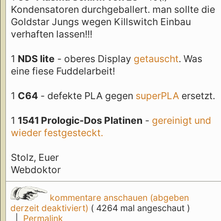
Kondensatoren durchgeballert. man sollte die
Goldstar Jungs wegen Killswitch Einbau
verhaften lassen!!!
1
NDS lite
- oberes Display
getauscht
. Was
eine fiese Fuddelarbeit!
1
C64
- defekte PLA gegen
superPLA
ersetzt.
1
1541 Prologic-Dos Platinen
-
gereinigt und
wieder festgesteckt.
Stolz, Euer
Webdoktor
kommentare anschauen (abgeben
derzeit deaktiviert)
( 4264 mal angeschaut )
|
Permalink