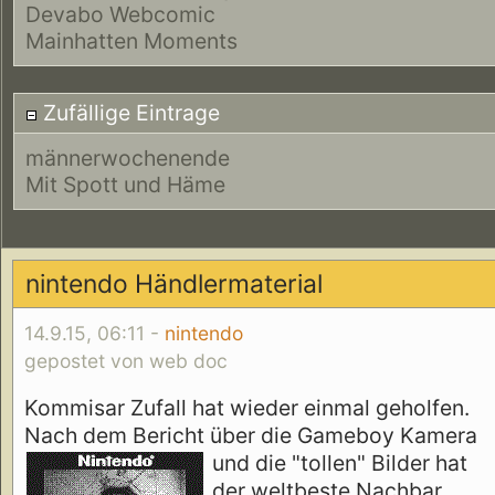
Devabo Webcomic
Mainhatten Moments
Zufällige Eintrage
männerwochenende
Mit Spott und Häme
nintendo Händlermaterial
14.9.15, 06:11 -
nintendo
gepostet von web doc
Kommisar Zufall hat wieder einmal geholfen.
Nach dem Bericht über die Gameboy Kamera
und die "tollen" Bilder
hat
der weltbeste Nachbar