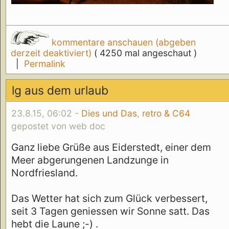
kommentare anschauen (abgeben
derzeit deaktiviert)
( 4250 mal angeschaut )
|
Permalink
lg aus dem urlaub
23.8.15, 06:02 -
Dies und Das
,
retro & C64
gepostet von web doc
Ganz liebe Grüße aus Eiderstedt, einer dem
Meer abgerungenen Landzunge in
Nordfriesland.
Das Wetter hat sich zum Glück verbessert,
seit 3 Tagen geniessen wir Sonne satt. Das
hebt die Laune ;-) .