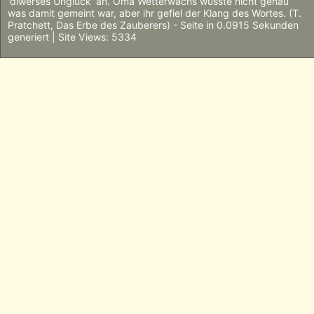
'diwerses Unglück' an. Oma Wetterwachs wusste nicht genau
was damit gemeint war, aber ihr gefiel der Klang des Wortes. (T.
Pratchett, Das Erbe des Zauberers) - Seite in 0.0915 Sekunden
generiert | Site Views: 5334