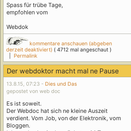
Spass für trübe Tage,
empfohlen vom
Webdok
kommentare anschauen (abgeben
derzeit deaktiviert)
( 4712 mal angeschaut )
|
Permalink
Der webdoktor macht mal ne Pause
13.8.15, 07:23 -
Dies und Das
gepostet von web doc
Es ist soweit.
Der Webdoc hat sich ne kleine Auszeit
verdient. Vom Job, von der Elektronik, vom
Bloggen.