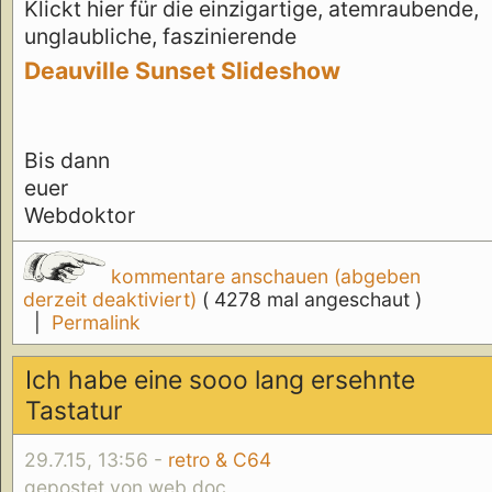
Klickt hier für die einzigartige, atemraubende,
unglaubliche, faszinierende
Deauville Sunset Slideshow
Bis dann
euer
Webdoktor
kommentare anschauen (abgeben
derzeit deaktiviert)
( 4278 mal angeschaut )
|
Permalink
Ich habe eine sooo lang ersehnte
Tastatur
29.7.15, 13:56 -
retro & C64
gepostet von web doc