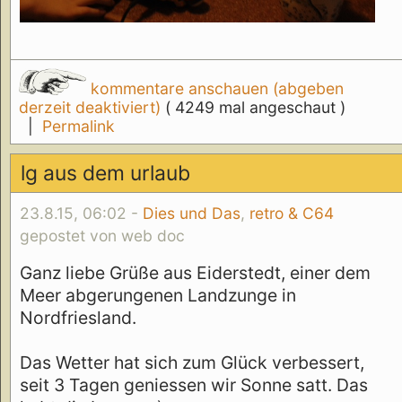
kommentare anschauen (abgeben
derzeit deaktiviert)
( 4249 mal angeschaut )
|
Permalink
lg aus dem urlaub
23.8.15, 06:02 -
Dies und Das
,
retro & C64
gepostet von web doc
Ganz liebe Grüße aus Eiderstedt, einer dem
Meer abgerungenen Landzunge in
Nordfriesland.
Das Wetter hat sich zum Glück verbessert,
seit 3 Tagen geniessen wir Sonne satt. Das