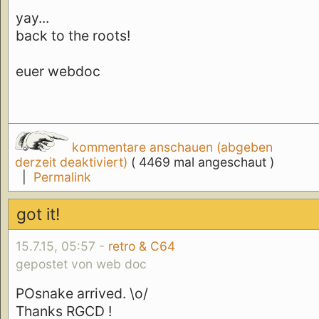
yay...
back to the roots!
euer webdoc
kommentare anschauen (abgeben
derzeit deaktiviert)
( 4469 mal angeschaut )
|
Permalink
got it!
15.7.15, 05:57 -
retro & C64
gepostet von web doc
POsnake arrived. \o/
Thanks RGCD !