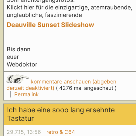
Klickt hier für die einzigartige, atemraubende,
unglaubliche, faszinierende
Deauville Sunset Slideshow
Bis dann
euer
Webdoktor
kommentare anschauen (abgeben
derzeit deaktiviert)
( 4276 mal angeschaut )
|
Permalink
Ich habe eine sooo lang ersehnte
Tastatur
29.7.15, 13:56 -
retro & C64