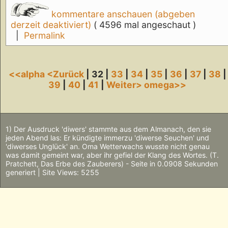
kommentare anschauen (abgeben
derzeit deaktiviert)
( 4596 mal angeschaut )
|
Permalink
<<alpha
<Zurück
| 32 |
33
|
34
|
35
|
36
|
37
|
38
|
39
|
40
|
41
|
Weiter>
omega>>
1) Der Ausdruck 'diwers' stammte aus dem Almanach, den sie
jeden Abend las: Er kündigte immerzu 'diwerse Seuchen' und
'diwerses Unglück' an. Oma Wetterwachs wusste nicht genau
was damit gemeint war, aber ihr gefiel der Klang des Wortes. (T.
Pratchett, Das Erbe des Zauberers) - Seite in 0.0908 Sekunden
generiert | Site Views: 5255