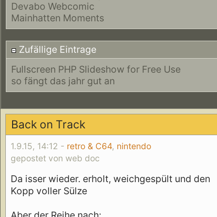
Devabo Webcomic
Mainhatten Moments
Zufällige Eintrage
Fullscreen PHP Slideshow for Free Use
so fängt das jahr gut an
Back on Track
1.9.15, 14:12 -
retro & C64
,
nintendo
gepostet von web doc
Da isser wieder. erholt, weichgespült und den
Kopp voller Sülze
Aber der Reihe nach: