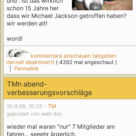
und : ist das wirklich
schon 15 Jahre her
dass wir Michael Jackson getroffen haben?
wir werden alt!
word!
kommentare anschauen (abgeben
derzeit deaktiviert)
( 4392 mal angeschaut )
|
Permalink
TMn abend-
verbesserungsvorschläge
10.9.08, 10:25 -
TM
gepostet von web doc
wieder mal waren "nur" 7 Mitglieder am
fahren... seeehr ärgerlich.