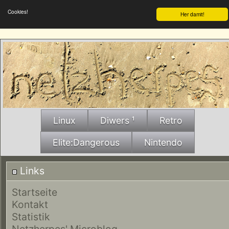
Cookies!
Her damit!
Linux
Diwers ¹
Retro
Elite:Dangerous
Nintendo
Links
Startseite
Kontakt
Statistik
Netzherpes' Microblog