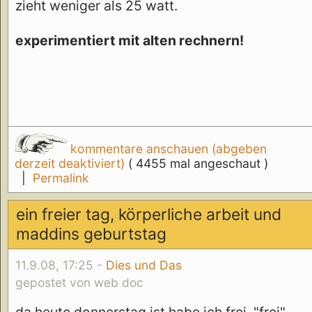
zieht weniger als 25 watt.
experimentiert mit alten rechnern!
kommentare anschauen (abgeben
derzeit deaktiviert)
( 4455 mal angeschaut )
|
Permalink
ein freier tag, körperliche arbeit und
maddins geburtstag
11.9.08, 17:25 -
Dies und Das
gepostet von web doc
da heute donnerstag ist habe ich frei. "frei"