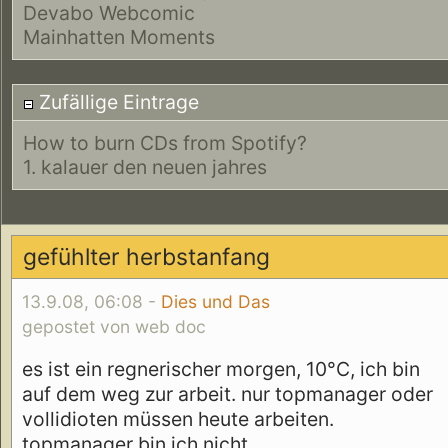
Devabo Webcomic
Mainhatten Moments
Zufällige Eintrage
How to burn CDs from Spotify?
1. kalauer den neuen jahres
gefühlter herbstanfang
13.9.08, 06:08 -
Dies und Das
gepostet von web doc
es ist ein regnerischer morgen, 10°C, ich bin
auf dem weg zur arbeit. nur topmanager oder
vollidioten müssen heute arbeiten.
topmanager bin ich nicht...