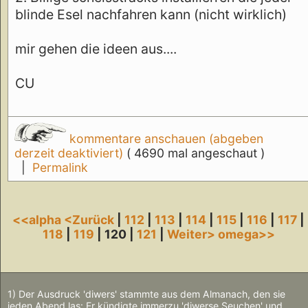
blinde Esel nachfahren kann (nicht wirklich)
mir gehen die ideen aus....
CU
kommentare anschauen (abgeben
derzeit deaktiviert)
( 4690 mal angeschaut )
|
Permalink
<<alpha
<Zurück
|
112
|
113
|
114
|
115
|
116
|
117
|
118
|
119
| 120 |
121
|
Weiter>
omega>>
1) Der Ausdruck 'diwers' stammte aus dem Almanach, den sie
jeden Abend las: Er kündigte immerzu 'diwerse Seuchen' und