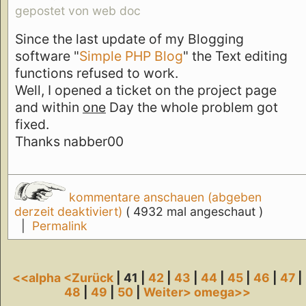
gepostet von web doc
Since the last update of my Blogging
software "
Simple PHP Blog
" the Text editing
functions refused to work.
Well, I opened a ticket on the project page
and within
one
Day the whole problem got
fixed.
Thanks nabber00
kommentare anschauen (abgeben
derzeit deaktiviert)
( 4932 mal angeschaut )
|
Permalink
<<alpha
<Zurück
| 41 |
42
|
43
|
44
|
45
|
46
|
47
|
48
|
49
|
50
|
Weiter>
omega>>