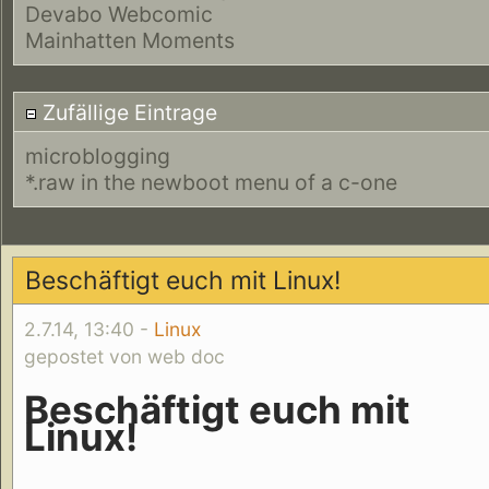
Devabo Webcomic
Mainhatten Moments
Zufällige Eintrage
microblogging
*.raw in the newboot menu of a c-one
Beschäftigt euch mit Linux!
2.7.14, 13:40 -
Linux
gepostet von web doc
Beschäftigt euch mit
Linux!