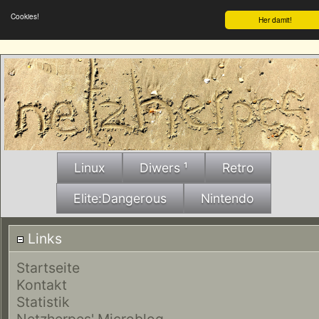
Cookies!
Her damit!
Linux
Diwers ¹
Retro
Elite:Dangerous
Nintendo
Links
Startseite
Kontakt
Statistik
Netzherpes' Microblog