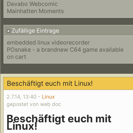
Devabo Webcomic
Mainhatten Moments
Zufällige Eintrage
embedded linux videorecorder
POsnake - a brandnew C64 game available
on cart
Beschäftigt euch mit Linux!
2.7.14, 13:40 -
Linux
gepostet von web doc
Beschäftigt euch mit
Linux!