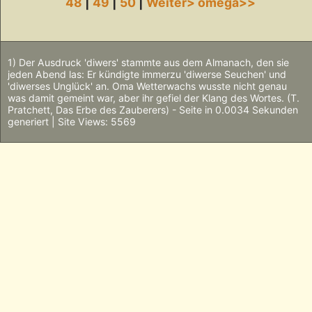
48
|
49
|
50
|
Weiter>
omega>>
1) Der Ausdruck 'diwers' stammte aus dem Almanach, den sie
jeden Abend las: Er kündigte immerzu 'diwerse Seuchen' und
'diwerses Unglück' an. Oma Wetterwachs wusste nicht genau
was damit gemeint war, aber ihr gefiel der Klang des Wortes. (T.
Pratchett, Das Erbe des Zauberers) - Seite in 0.0034 Sekunden
generiert | Site Views: 5569