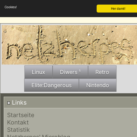
Cookies!
Her damit!
Linux
Diwers ¹
Retro
Elite:Dangerous
Nintendo
Links
Startseite
Kontakt
Statistik
Netzherpes' Microblog