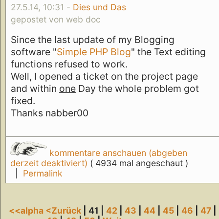
27.5.14, 10:31 -
Dies und Das
gepostet von web doc
Since the last update of my Blogging
software "
Simple PHP Blog
" the Text editing
functions refused to work.
Well, I opened a ticket on the project page
and within
one
Day the whole problem got
fixed.
Thanks nabber00
kommentare anschauen (abgeben
derzeit deaktiviert)
( 4934 mal angeschaut )
|
Permalink
<<alpha
<Zurück
| 41 |
42
|
43
|
44
|
45
|
46
|
47
|