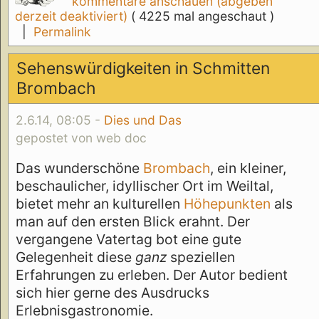
kommentare anschauen (abgeben
derzeit deaktiviert)
( 4225 mal angeschaut )
|
Permalink
Sehenswürdigkeiten in Schmitten
Brombach
2.6.14, 08:05 -
Dies und Das
gepostet von web doc
Das wunderschöne
Brombach
, ein kleiner,
beschaulicher, idyllischer Ort im Weiltal,
bietet mehr an kulturellen
Höhepunkten
als
man auf den ersten Blick erahnt. Der
vergangene Vatertag bot eine gute
Gelegenheit diese
ganz
speziellen
Erfahrungen zu erleben. Der Autor bedient
sich hier gerne des Ausdrucks
Erlebnisgastronomie.