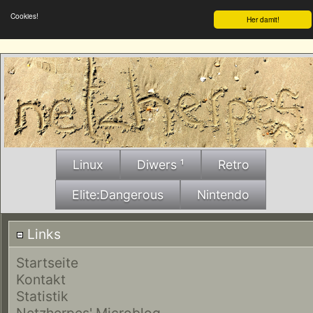
Cookies!
Her damit!
Linux
Diwers ¹
Retro
Elite:Dangerous
Nintendo
Links
Startseite
Kontakt
Statistik
Netzherpes' Microblog