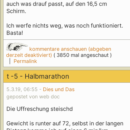
auch was drauf passt, auf den 16,5 cm
Schirm.
Ich werfe nichts weg, was noch funktioniert.
Basta!
kommentare anschauen (abgeben
derzeit deaktiviert)
( 3850 mal angeschaut )
|
Permalink
t -5 - Halbmarathon
5.3.19, 06:55 -
Dies und Das
gepostet von web doc
Die Uffreschung steischd
Gewicht is runter auf 72, selbst in der langen