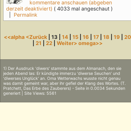
kommentare anschauen (abgeben
derzeit deaktiviert)
( 4033 mal angeschaut )
|
Permalink
<<alpha
<Zurück
| 13 |
14
|
15
|
16
|
17
|
18
|
19
|
2
|
21
|
22
|
Weiter>
omega>>
1) Der Ausdruck 'diwers' stammte aus dem Almanach, den sie
jeden Abend las: Er kündigte immerzu 'diwerse Seuchen' und
'diwerses Unglück' an. Oma Wetterwachs wusste nicht genau
was damit gemeint war, aber ihr gefiel der Klang des Wortes. (T.
Pratchett, Das Erbe des Zauberers) - Seite in 0.0034 Sekunden
generiert | Site Views: 5561