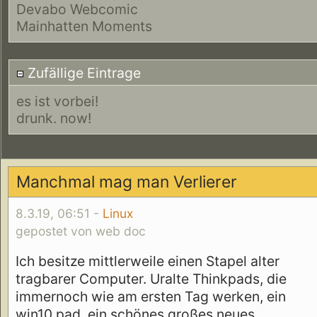
Devabo Webcomic
Mainhatten Moments
Zufällige Eintrage
es ist vorbei!
drunk. now!
Manchmal mag man Verlierer
8.3.19, 06:51 -
Linux
gepostet von web doc
Ich besitze mittlerweile einen Stapel alter
tragbarer Computer. Uralte Thinkpads, die
immernoch wie am ersten Tag werken, ein
win10 pad, ein schönes großes neues