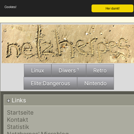
Cookies!
Her damit!
Linux
Diwers ¹
Retro
Elite:Dangerous
Nintendo
Links
Startseite
Kontakt
Statistik
Netzherpes' Microblog