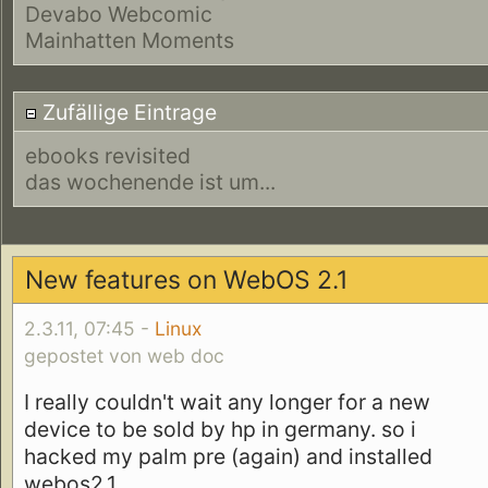
Devabo Webcomic
Mainhatten Moments
Zufällige Eintrage
ebooks revisited
das wochenende ist um...
New features on WebOS 2.1
2.3.11, 07:45 -
Linux
gepostet von web doc
I really couldn't wait any longer for a new
device to be sold by hp in germany. so i
hacked my palm pre (again) and installed
webos2.1