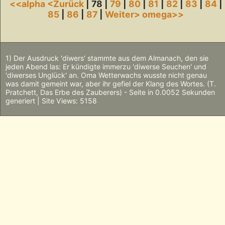
<<alpha
<Zurück
| 78 |
79
|
80
|
81
|
82
|
83
|
84
|
85
|
86
|
87
|
Weiter>
omega>>
1) Der Ausdruck 'diwers' stammte aus dem Almanach, den sie
jeden Abend las: Er kündigte immerzu 'diwerse Seuchen' und
'diwerses Unglück' an. Oma Wetterwachs wusste nicht genau
was damit gemeint war, aber ihr gefiel der Klang des Wortes. (T.
Pratchett, Das Erbe des Zauberers) - Seite in 0.0052 Sekunden
generiert | Site Views: 5158