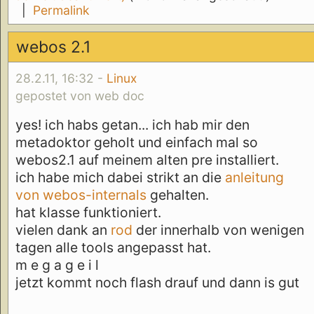
|
Permalink
webos 2.1
28.2.11, 16:32 -
Linux
gepostet von web doc
yes! ich habs getan... ich hab mir den
metadoktor geholt und einfach mal so
webos2.1 auf meinem alten pre installiert.
ich habe mich dabei strikt an die
anleitung
von webos-internals
gehalten.
hat klasse funktioniert.
vielen dank an
rod
der innerhalb von wenigen
tagen alle tools angepasst hat.
m e g a g e i l
jetzt kommt noch flash drauf und dann is gut