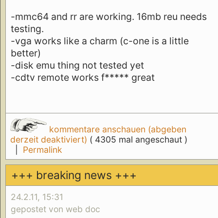
-mmc64 and rr are working. 16mb reu needs
testing.
-vga works like a charm (c-one is a little
better)
-disk emu thing not tested yet
-cdtv remote works f***** great
kommentare anschauen (abgeben
derzeit deaktiviert)
( 4305 mal angeschaut )
|
Permalink
+++ breaking news +++
24.2.11, 15:31
gepostet von web doc