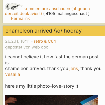
kommentare anschauen (abgeben
derzeit deaktiviert)
( 4105 mal angeschaut )
|
Permalink
chameleon arrived \\o/ hooray
26.2.11, 18:11 -
retro & C64
gepostet von web doc
i cannot believe it how fast the german post
is:
chameleon arrived. thank you
jens
, thank you
vesalia
here's my little photo-love-story ;)