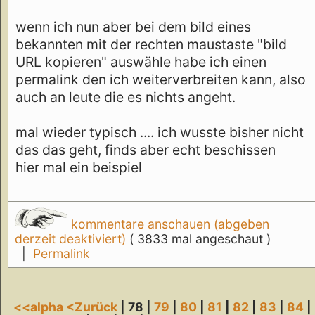
wenn ich nun aber bei dem bild eines
bekannten mit der rechten maustaste "bild
URL kopieren" auswähle habe ich einen
permalink den ich weiterverbreiten kann, also
auch an leute die es nichts angeht.
mal wieder typisch .... ich wusste bisher nicht
das das geht, finds aber echt beschissen
hier mal ein beispiel
kommentare anschauen (abgeben
derzeit deaktiviert)
( 3833 mal angeschaut )
|
Permalink
<<alpha
<Zurück
| 78 |
79
|
80
|
81
|
82
|
83
|
84
|