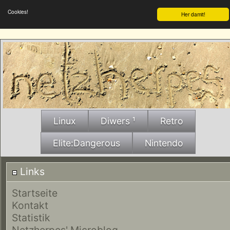
Cookies!
Her damit!
Linux
Diwers ¹
Retro
Elite:Dangerous
Nintendo
Links
Startseite
Kontakt
Statistik
Netzherpes' Microblog