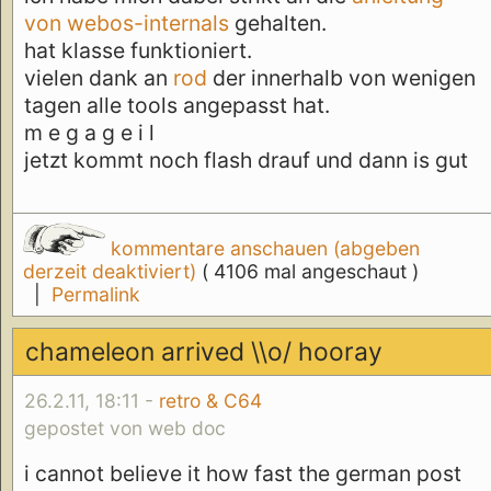
von webos-internals
gehalten.
hat klasse funktioniert.
vielen dank an
rod
der innerhalb von wenigen
tagen alle tools angepasst hat.
m e g a g e i l
jetzt kommt noch flash drauf und dann is gut
kommentare anschauen (abgeben
derzeit deaktiviert)
( 4106 mal angeschaut )
|
Permalink
chameleon arrived \\o/ hooray
26.2.11, 18:11 -
retro & C64
gepostet von web doc
i cannot believe it how fast the german post