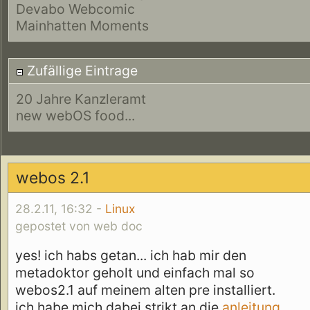
Devabo Webcomic
Mainhatten Moments
Zufällige Eintrage
20 Jahre Kanzleramt
new webOS food...
webos 2.1
28.2.11, 16:32 -
Linux
gepostet von web doc
yes! ich habs getan... ich hab mir den
metadoktor geholt und einfach mal so
webos2.1 auf meinem alten pre installiert.
ich habe mich dabei strikt an die
anleitung