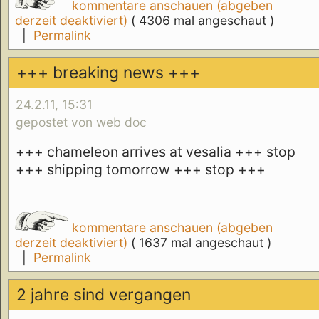
kommentare anschauen (abgeben
derzeit deaktiviert)
( 4306 mal angeschaut )
|
Permalink
+++ breaking news +++
24.2.11, 15:31
gepostet von web doc
+++ chameleon arrives at vesalia +++ stop
+++ shipping tomorrow +++ stop +++
kommentare anschauen (abgeben
derzeit deaktiviert)
( 1637 mal angeschaut )
|
Permalink
2 jahre sind vergangen