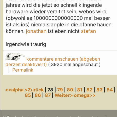
jahres wird die jetzt so schnell klingende
hardware wieder veraltet sein, webos wird
(obwohl es 1000000000000000 mal besser
ist als ios) niemals apple in die pfanne hauen
können.
jonathan
ist eben nicht
stefan
irgendwie traurig
kommentare anschauen (abgeben
derzeit deaktiviert)
( 3920 mal angeschaut )
|
Permalink
<<alpha
<Zurück
| 78 |
79
|
80
|
81
|
82
|
83
|
84
|
85
|
86
|
87
|
Weiter>
omega>>