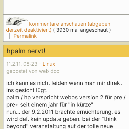
kommentare anschauen (abgeben
derzeit deaktiviert)
( 3930 mal angeschaut )
|
Permalink
hpalm nervt!
11.2.11, 08:23 -
Linux
gepostet von web doc
ich kann es nicht leiden wenn man mir direkt
ins gesicht lügt.
palm / hp verspricht webos version 2 für pre /
pre+ seit einem jahr für "in kürze"
nun... der 9.2.2011 brachte ernüchterung. es
wird def. kein update geben. bei der "think
beyond" veranstaltung auf der tolle neue