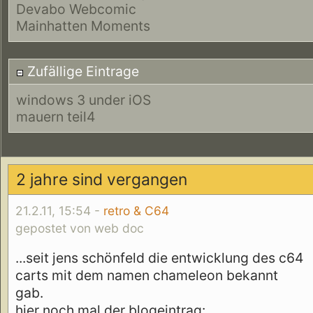
Devabo Webcomic
Mainhatten Moments
Zufällige Eintrage
windows 3 under iOS
mauern teil4
2 jahre sind vergangen
21.2.11, 15:54 -
retro & C64
gepostet von web doc
...seit jens schönfeld die entwicklung des c64
carts mit dem namen chameleon bekannt
gab.
hier noch mal der blogeintrag: