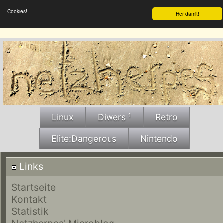
Cookies!
Her damit!
Linux
Diwers ¹
Retro
Elite:Dangerous
Nintendo
Links
Startseite
Kontakt
Statistik
Netzherpes' Microblog