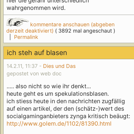
hier die gefahr unterschiedlich
wahrgenommen wird.
kommentare anschauen (abgeben
derzeit deaktiviert)
( 3892 mal angeschaut )
|
Permalink
ich steh auf blasen
14.2.11, 11:37 -
Dies und Das
gepostet von web doc
..... also nicht so wie ihr denkt...
heute geht es um spekulationsblasen.
ich stiess heute in den nachrichten zugfällig
auf einen artikel, der den (schätz-)wert des
socialgaminganbieters zynga kritisch beäugt:
http://www.golem.de/1102/81390.html