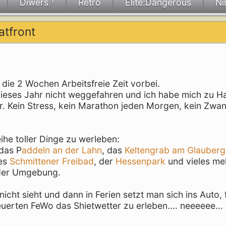
Diwers ¹
Retro
Elite:Dangerous
Ni
atfront
 die 2 Wochen Arbeitsfreie Zeit vorbei.
ieses Jahr nicht weggefahren und ich habe mich zu H
. Kein Stress, kein Marathon jeden Morgen, kein Zwan
ihe toller Dinge zu werleben:
 das P
addeln an der Lahn
, das
Keltengrab am Glauberg
tes
Schmittener Freibad
, der
Hessenpark
und vieles me
in der Umgebung.
icht sieht und dann in Ferien setzt man sich ins Auto, 
uerten FeWo das Shietwetter zu erleben.... neeeeee...