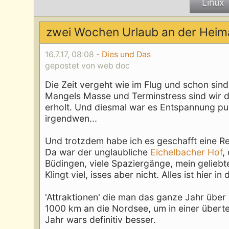
Linux
zwei Wochen Urlaub an der Heim
16.7.17, 08:08 -
Dies und Das
gepostet von web doc
Die Zeit vergeht wie im Flug und schon sind
Mangels Masse und Terminstress sind wir d
erholt. Und diesmal war es Entspannung pur
irgendwen...
Und trotzdem habe ich es geschafft eine Re
Da war der unglaubliche
Eichelbacher Hof
,
Büdingen, viele Spaziergänge, mein gelieb
Klingt viel, isses aber nicht. Alles ist hier 
'Attraktionen' die man das ganze Jahr über n
1000 km an die Nordsee, um in einer überte
Jahr wars definitiv besser.