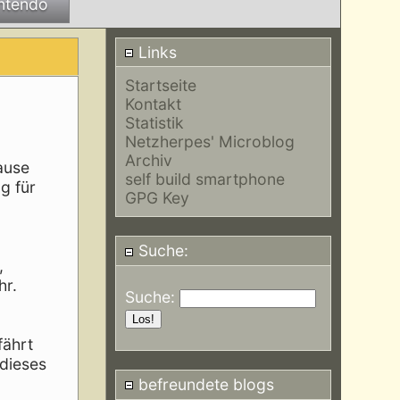
ntendo
Links
Startseite
Kontakt
Statistik
Netzherpes' Microblog
Archiv
ause
self build smartphone
g für
GPG Key
Suche:
,
hr.
Suche:
fährt
 dieses
befreundete blogs