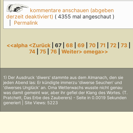
kommentare anschauen (abgeben
derzeit deaktiviert)
( 4355 mal angeschaut )
|
Permalink
<<alpha
<Zurück
| 67 |
68
|
69
|
70
|
71
|
72
|
73
|
74
|
75
|
76
|
Weiter>
omega>>
1) Der Ausdruck 'diwers' stammte aus dem Almanach, den sie
jeden Abend las: Er kündigte immerzu 'diwerse Seuchen' und
'diwerses Unglück' an. Oma Wetterwachs wusste nicht genau
was damit gemeint war, aber ihr gefiel der Klang des Wortes. (T.
Pratchett, Das Erbe des Zauberers) - Seite in 0.0019 Sekunden
generiert | Site Views: 5223