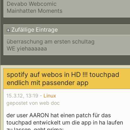
Devabo Webcomic
Mainhatten Moments
Zufällige Eintrage
überraschung am ersten schultag
WE yiehaaaaaa
spotify auf webos in HD !!! touchpad
endlich mit passender app
15.3.12, 13:19 -
Linux
gepostet von web doc
der user AARON hat einen patch für das
touchpad entwickelt um die app in ha laufen
zu lassen. geht prima: