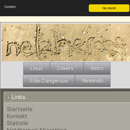
Cookies!
Her damit!
Linux
Diwers ¹
Retro
Elite:Dangerous
Nintendo
Links
Startseite
Kontakt
Statistik
Netzherpes' Microblog