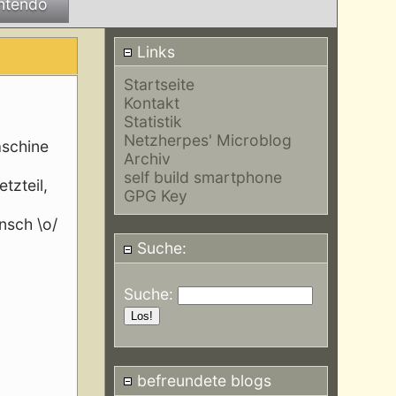
ntendo
Links
Startseite
Kontakt
Statistik
Netzherpes' Microblog
aschine
Archiv
self build smartphone
tzteil,
GPG Key
nsch \o/
Suche:
Suche:
befreundete blogs