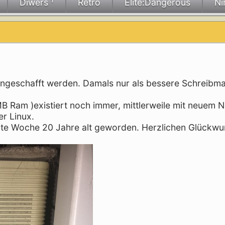
Diwers ¹
Retro
Elite:Dangerous
Ni
 angeschafft werden. Damals nur als bessere Schreibm
 Ram )existiert noch immer, mittlerweile mit neuem Ne
er Linux.
letzte Woche 20 Jahre alt geworden. Herzlichen Glückwu