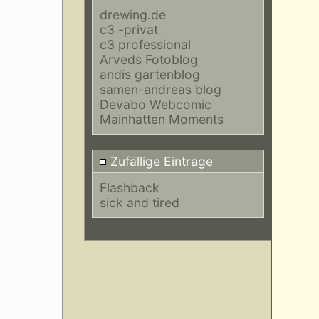
drewing.de
c3 -privat
c3 professional
Arveds Fotoblog
andis gartenblog
samen-andreas blog
Devabo Webcomic
Mainhatten Moments
Zufällige Eintrage
Flashback
sick and tired