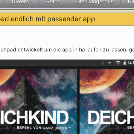
Diwers ¹
Retro
Elite:Dangerous
Ni
hpad endlich mit passender app
chpad entwickelt um die app in ha laufen zu lassen. g