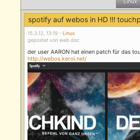
Linux
spotify auf webos in HD !!! touc
15.3.12, 13:19 -
Linux
gepostet von web doc
der user AARON hat einen patch für das tou
http://webos.keroi.net/