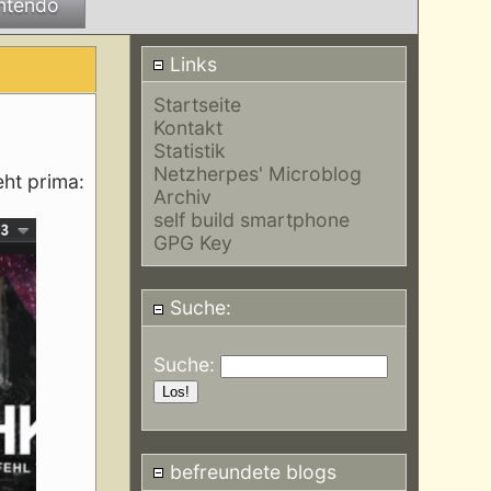
ntendo
Links
Startseite
Kontakt
Statistik
Netzherpes' Microblog
eht prima:
Archiv
self build smartphone
GPG Key
Suche:
Suche:
befreundete blogs