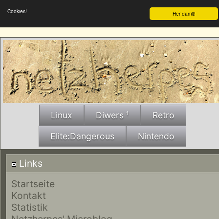
Cookies!
Her damit!
Linux
Diwers ¹
Retro
Elite:Dangerous
Nintendo
Links
Startseite
Kontakt
Statistik
Netzherpes' Microblog