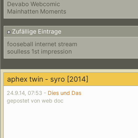
Devabo Webcomic
Mainhatten Moments
Zufällige Eintrage
fooseball internet stream
soulless 1st impression
aphex twin - syro [2014]
24.9.14, 07:53 -
Dies und Das
gepostet von web doc