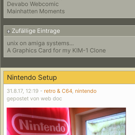
Devabo Webcomic
Mainhatten Moments
Zufällige Eintrage
unix on amiga systems...
A Graphics Card for my KIM-1 Clone
Nintendo Setup
31.8.17, 12:19 -
retro & C64
,
nintendo
gepostet von web doc