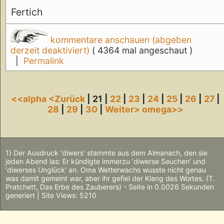
Fertich
kommentare anschauen (abgeben
derzeit deaktiviert)
( 4364 mal angeschaut )
|
Permalink
<<alpha
<Zurück
| 21 |
22
|
23
|
24
|
25
|
26
|
27
|
28
|
29
|
30
|
Weiter>
omega>>
1) Der Ausdruck 'diwers' stammte aus dem Almanach, den sie
jeden Abend las: Er kündigte immerzu 'diwerse Seuchen' und
'diwerses Unglück' an. Oma Wetterwachs wusste nicht genau
was damit gemeint war, aber ihr gefiel der Klang des Wortes. (T.
Pratchett, Das Erbe des Zauberers) - Seite in 0.0026 Sekunden
generiert | Site Views: 5210