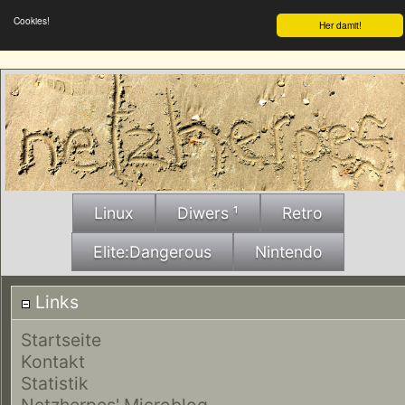
Cookies!
Her damit!
Linux
Diwers ¹
Retro
Elite:Dangerous
Nintendo
Links
Startseite
Kontakt
Statistik
Netzherpes' Microblog