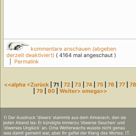
kommentare anschauen (abgeben
derzeit deaktiviert)
( 4164 mal angeschaut )
|
Permalink
<<alpha
<Zurück
| 71 |
72
|
73
|
74
|
75
|
76
|
77
|
7
|
79
|
80
|
Weiter>
omega>>
1) Der Ausdruck 'diwers' stammte aus dem Almanach, den sie
jeden Abend las: Er kündigte immerzu 'diwerse Seuchen' und
'diwerses Unglück' an. Oma Wetterwachs wusste nicht genau
was damit gemeint war, aber ihr gefiel der Klang des Wortes. (T.