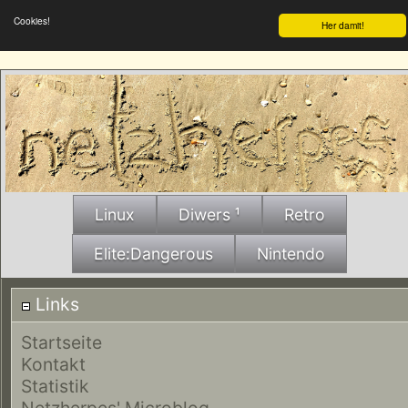
Cookies!
Her damit!
Linux
Diwers ¹
Retro
Elite:Dangerous
Nintendo
Links
Startseite
Kontakt
Statistik
Netzherpes' Microblog