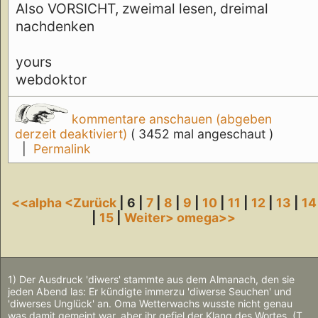
Also VORSICHT, zweimal lesen, dreimal
nachdenken
yours
webdoktor
kommentare anschauen (abgeben
derzeit deaktiviert)
( 3452 mal angeschaut )
|
Permalink
<<alpha
<Zurück
| 6 |
7
|
8
|
9
|
10
|
11
|
12
|
13
|
14
|
15
|
Weiter>
omega>>
1) Der Ausdruck 'diwers' stammte aus dem Almanach, den sie
jeden Abend las: Er kündigte immerzu 'diwerse Seuchen' und
'diwerses Unglück' an. Oma Wetterwachs wusste nicht genau
was damit gemeint war, aber ihr gefiel der Klang des Wortes. (T.