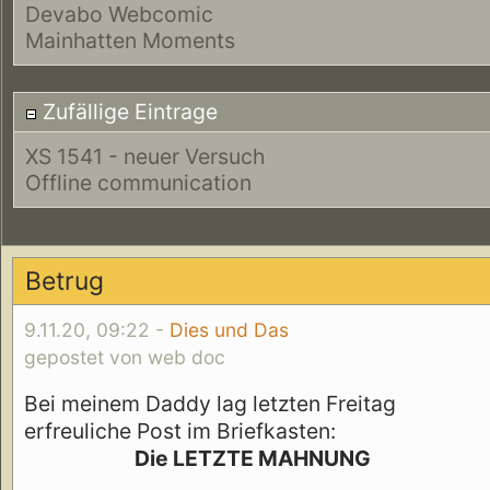
Devabo Webcomic
Mainhatten Moments
Zufällige Eintrage
XS 1541 - neuer Versuch
Offline communication
Betrug
9.11.20, 09:22 -
Dies und Das
gepostet von web doc
Bei meinem Daddy lag letzten Freitag
erfreuliche Post im Briefkasten:
Die LETZTE MAHNUNG