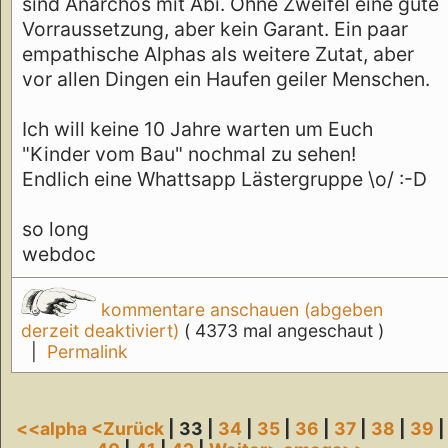
sind Anarchos mit Abi. Ohne Zweifel eine gute
Vorraussetzung, aber kein Garant. Ein paar
empathische Alphas als weitere Zutat, aber
vor allen Dingen ein Haufen geiler Menschen.
Ich will keine 10 Jahre warten um Euch
"Kinder vom Bau" nochmal zu sehen!
Endlich eine Whattsapp Lästergruppe \o/ :-D
so long
webdoc
kommentare anschauen (abgeben
derzeit deaktiviert)
( 4373 mal angeschaut )
|
Permalink
<<alpha
<Zurück
| 33 |
34
|
35
|
36
|
37
|
38
|
39
|