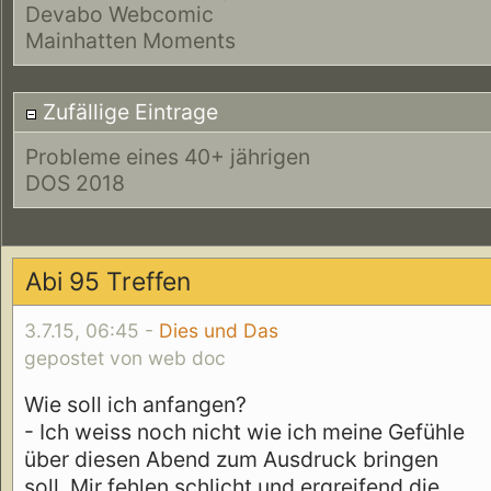
Devabo Webcomic
Mainhatten Moments
Zufällige Eintrage
Probleme eines 40+ jährigen
DOS 2018
Abi 95 Treffen
3.7.15, 06:45 -
Dies und Das
gepostet von web doc
Wie soll ich anfangen?
- Ich weiss noch nicht wie ich meine Gefühle
über diesen Abend zum Ausdruck bringen
soll. Mir fehlen schlicht und ergreifend die