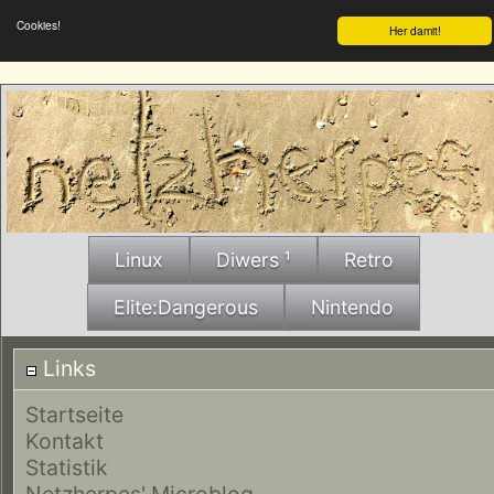
Cookies!
Her damit!
Linux
Diwers ¹
Retro
Elite:Dangerous
Nintendo
Links
Startseite
Kontakt
Statistik
Netzherpes' Microblog