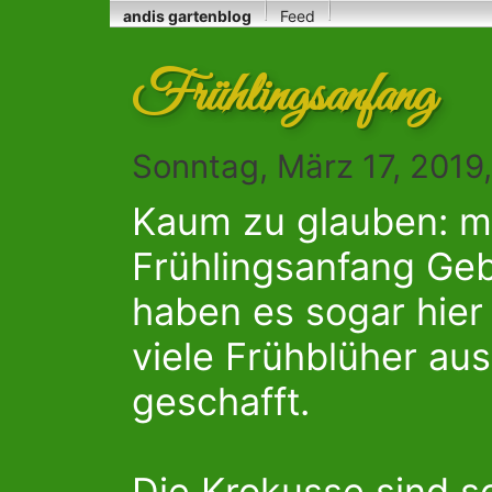
andis gartenblog
Feed
Frühlingsanfang
Sonntag, März 17, 2019
Kaum zu glauben: me
Frühlingsanfang Geb
haben es sogar hier
viele Frühblüher a
geschafft.
Die Krokusse sind s