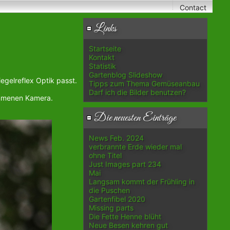
Contact
Links
Startseite
Kontakt
Statistik
Gartenblog Slideshow
egelreflex Optik passt.
Tipps zum Thema Gemüseanbau
Darf ich die Bilder benutzen?
ommenen Kamera.
Die neuesten Einträge
News Feb. 2024
verbrannte Erde wieder mal
ohne Titel
Just Images part 234
Mai
Langsam kommt der Frühling in
die Puschen
Gartenfibel 2020
Missing parts
Die Fette Henne blüht
Neue Besen kehren gut