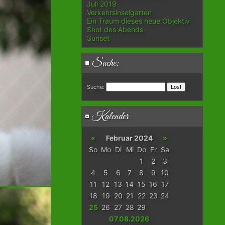
Juli 2019
Verkehrsinselgarten
Ein Traum dieses neue Objektiv
Shot des Abends
Sunset
Suche:
Suche:
Kalender
«
Februar 2024
»
So
Mo
Di
Mi
Do
Fr
Sa
1
2
3
4
5
6
7
8
9
10
11
12
13
14
15
16
17
18
19
20
21
22
23
24
25
26
27
28
29
07.08.2026